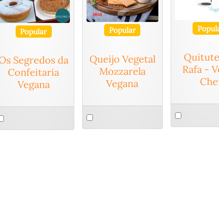
Popul
Popular
Popular
Quitute
Queijo Vegetal
Os Segredos da
Rafa - 
Mozzarela
Confeitaria
Che
Vegana
Vegana
Select
Select
elect
an
an
n
item
item
tem