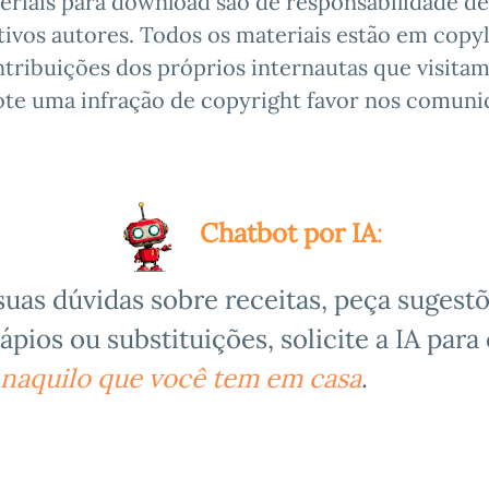
eriais para download são de responsabilidade de
ivos autores. Todos os materiais estão em copyl
tribuições dos próprios internautas que visitam 
ote uma infração de copyright favor nos comunic
Chatbot por IA
:
suas dúvidas sobre receitas,
peça sugestõ
ápios ou substituições,
solicite a IA para 
 naquilo que você tem em casa
.