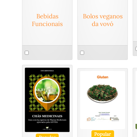
Bebidas
Bolos veganos
Funcionais
da vovó
S
Select
Select
a
an
an
i
item
item
Popular