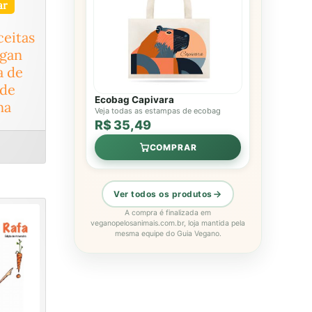
ar
ceitas
egan
 de
de
Ecobag Capivara
na
Veja todas as estampas de ecobag
R$ 35,49
COMPRAR
Ver todos os produtos
A compra é finalizada em
veganopelosanimais.com.br, loja mantida pela
mesma equipe do Guia Vegano.