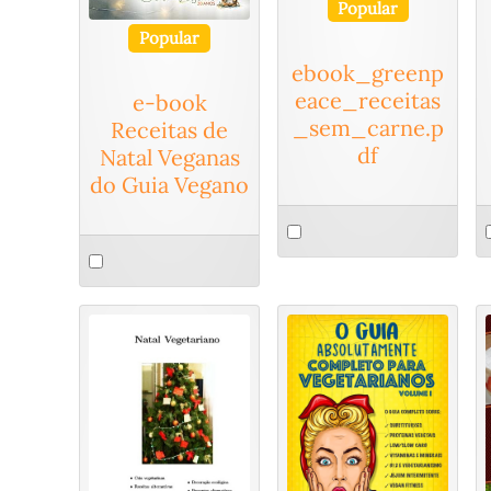
Popular
Popular
ebook_greenp
eace_receitas
e-book
_sem_carne.p
Receitas de
df
Natal Veganas
do Guia Vegano
Select
S
Select
an
a
an
item
i
item