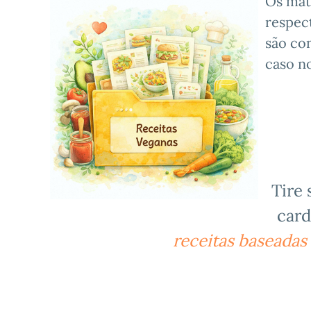
Os mat
respect
são con
caso n
Tire 
card
receitas baseadas