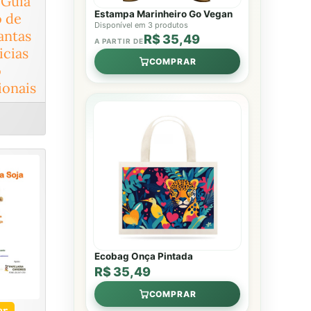
 Guia
Estampa Marinheiro Go Vegan
o de
Disponível em 3 produtos
antas
R$ 35,49
A PARTIR DE
icias
COMPRAR
o
onais
Ecobag Onça Pintada
R$ 35,49
COMPRAR
ar