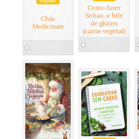
Popular
Como fazer
Seitan, o bife
Chás
de glúten
Medicinais
(carne vegetal)
Select
S
Select
an
a
an
item
i
item