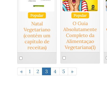
Popular
Popular
O Guia
Natal
Absolutamente
Vegetariano
Completo da
(contém um
Alimentaçao
capítulo de
Vegetariana(1)
receitas)
Select
S
Select
an
a
an
item
i
item
«
1
2
3
4
5
»