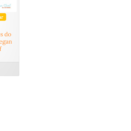
ar
s do
Vegan
f