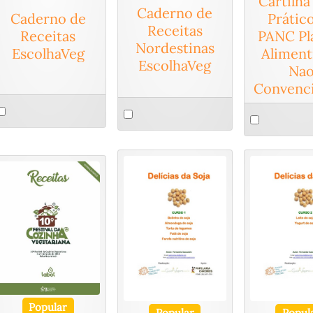
Cartilha
Caderno de
Prátic
Caderno de
Receitas
PANC Pl
Receitas
Nordestinas
Aliment
EscolhaVeg
EscolhaVeg
Na
Convenci
elect
Select
Select
n
an
an
tem
item
item
Popular
Popular
Popul