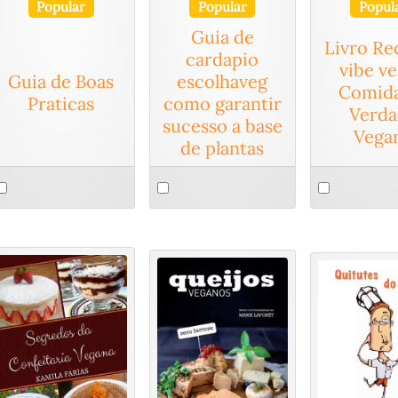
Popular
Popular
Popul
Guia de
Livro Re
cardapio
vibe v
Guia de Boas
escolhaveg
Comida
Praticas
como garantir
Verda
sucesso a base
Vega
de plantas
elect
Select
Select
n
an
an
tem
item
item