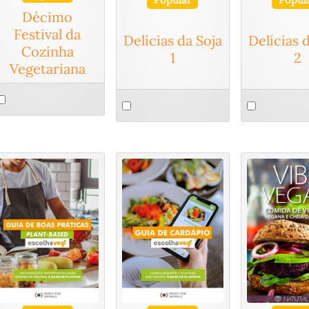
Décimo
Festival da
Delícias da Soja
Delícias 
Cozinha
1
2
Vegetariana
elect
Select
Select
n
an
an
tem
item
item