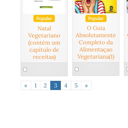
Popular
Popular
O Guia
Natal
Absolutamente
Vegetariano
Completo da
(contém um
Alimentaçao
capítulo de
Vegetariana(1)
receitas)
Select
S
Select
an
a
an
item
i
item
«
1
2
3
4
5
»