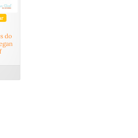
ar
s do
Vegan
f