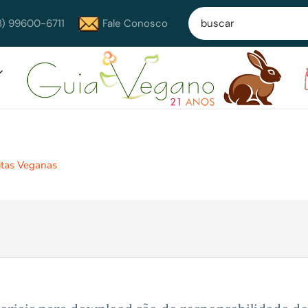
8) 99600-6711
Fale Conosco
itas Veganas