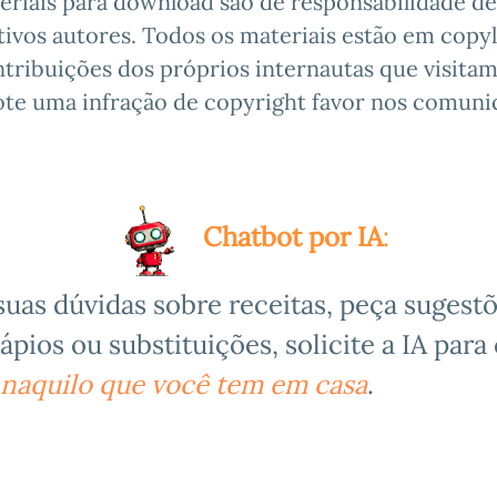
eriais para download são de responsabilidade de
ivos autores. Todos os materiais estão em copyl
tribuições dos próprios internautas que visitam 
ote uma infração de copyright favor nos comunic
Chatbot por IA
:
suas dúvidas sobre receitas,
peça sugestõ
ápios ou substituições,
solicite a IA para 
 naquilo que você tem em casa
.