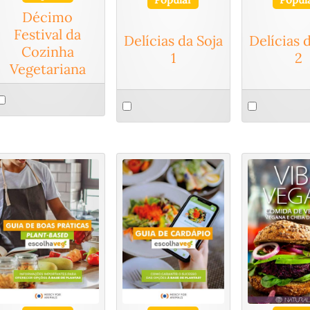
Décimo
Festival da
Delícias da Soja
Delícias 
Cozinha
1
2
Vegetariana
elect
Select
Select
n
an
an
tem
item
item