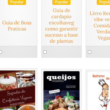
Popular
Popular
Popul
Guia de
Livro Re
cardapio
vibe v
Guia de Boas
escolhaveg
Comida
Praticas
como garantir
Verda
sucesso a base
Vega
de plantas
elect
Select
Select
n
an
an
tem
item
item