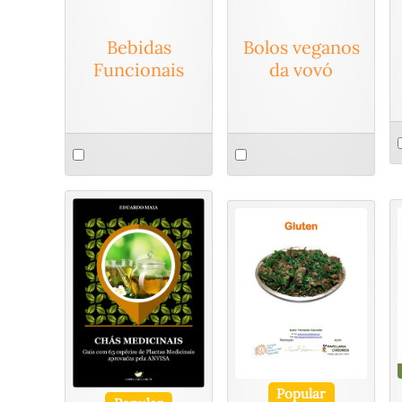
Bebidas
Bolos veganos
Funcionais
da vovó
S
Select
Select
a
an
an
i
item
item
Popular