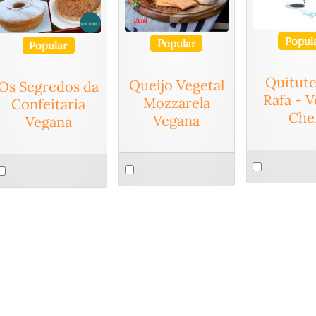
Popul
Popular
Popular
Quitute
Queijo Vegetal
Os Segredos da
Rafa - 
Mozzarela
Confeitaria
Che
Vegana
Vegana
Select
Select
elect
an
an
n
item
item
tem