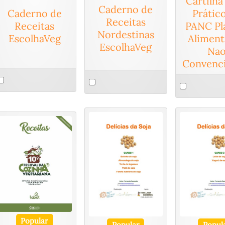
Cartilha
Caderno de
Prátic
Caderno de
Receitas
PANC Pl
Receitas
Nordestinas
Aliment
EscolhaVeg
EscolhaVeg
Na
Convenci
elect
Select
Select
n
an
an
tem
item
item
Popular
Popular
Popul