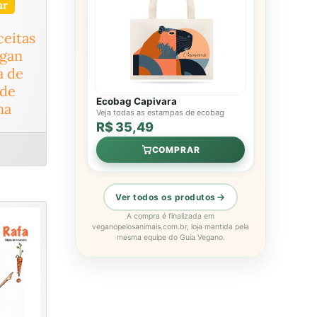
ar
ceitas
egan
 de
de
Ecobag Capivara
na
Veja todas as estampas de ecobag
R$ 35,49
COMPRAR
Ver todos os produtos
A compra é finalizada em
veganopelosanimais.com.br, loja mantida pela
mesma equipe do Guia Vegano.