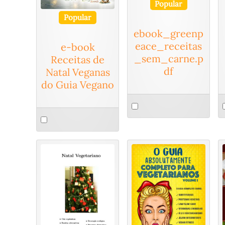
Popular
Popular
ebook_greenp
eace_receitas
e-book
_sem_carne.p
Receitas de
df
Natal Veganas
do Guia Vegano
Select
S
Select
an
a
an
item
i
item