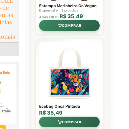
 Guia
Estampa Marinheiro Go Vegan
o de
Disponível em 3 produtos
antas
R$ 35,49
A PARTIR DE
icias
COMPRAR
o
onais
Ecobag Onça Pintada
R$ 35,49
COMPRAR
ar