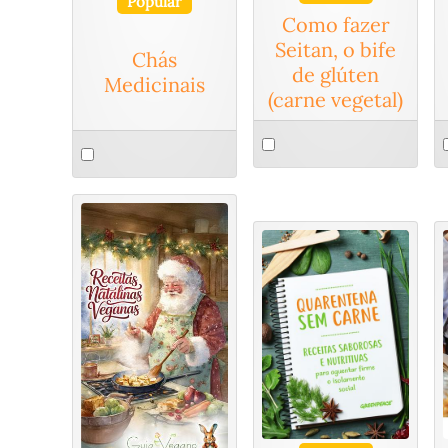
Popular
Como fazer
Seitan, o bife
Chás
de glúten
Medicinais
(carne vegetal)
Select
S
Select
an
a
an
item
i
item