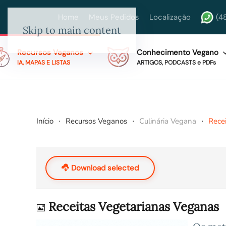
Home
Meus Pedidos
Localização
(4
Skip to main content
Recursos Veganos
Conhecimento Vegano
IA, MAPAS E LISTAS
ARTIGOS, PODCASTS e PDFs
Início
Recursos Veganos
Culinária Vegana
Rece
Download selected
Imagem
Receitas Vegetarianas Veganas