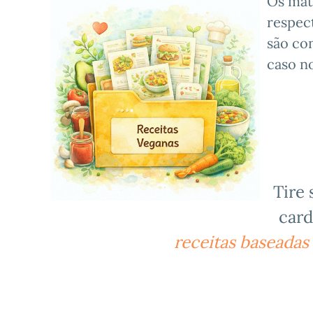
Os mat
respect
são con
caso n
Tire 
card
receitas baseadas