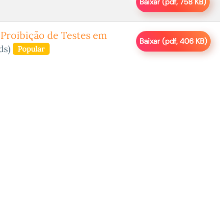
Baixar
(
pdf,
758 KB
)
 Proibição de Testes em
Baixar
(
pdf,
406 KB
)
ds)
Popular