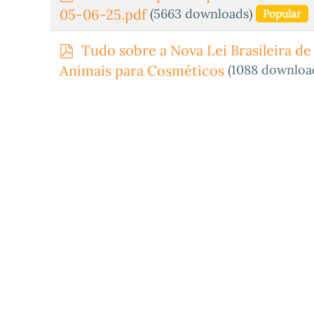
d
(5663 downloads)
05-06-25.pdf
Popular
f
p
Tudo sobre a Nova Lei Brasileira de
d
(1088 downloa
Animais para Cosméticos
f