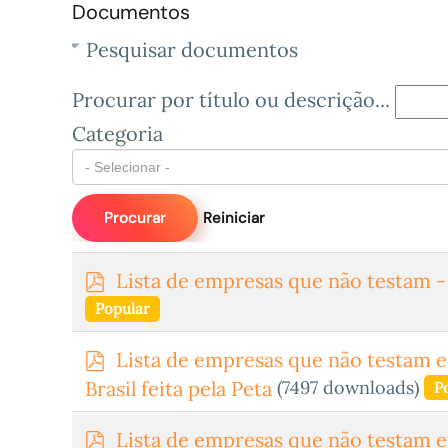
Documentos
Pesquisar documentos
Procurar por título ou descrição...
Categoria
Procurar
Reiniciar
p
Lista de empresas que não testam -
d
Popular
f
p
Lista de empresas que não testam e
d
(7497 downloads)
Brasil feita pela Peta
P
f
p
Lista de empresas que não testam