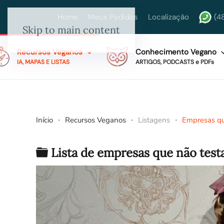
Home
Meus Pedidos
Localização
(4
Skip to main content
Recursos Veganos
Conhecimento Vegano
IA, MAPAS E LISTAS
ARTIGOS, PODCASTS e PDFs
Início
Recursos Veganos
Listagens
Empresas q
Pasta
Lista de empresas que não tes