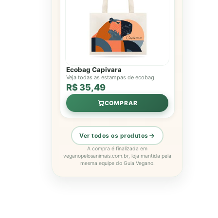
Ecobag Capivara
Veja todas as estampas de ecobag
R$ 35,49
COMPRAR
Ver todos os produtos
A compra é finalizada em
veganopelosanimais.com.br, loja mantida pela
mesma equipe do Guia Vegano.