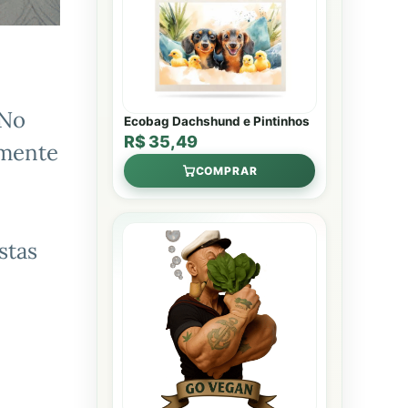
 No
Ecobag Dachshund e Pintinhos
R$ 35,49
amente
COMPRAR
stas