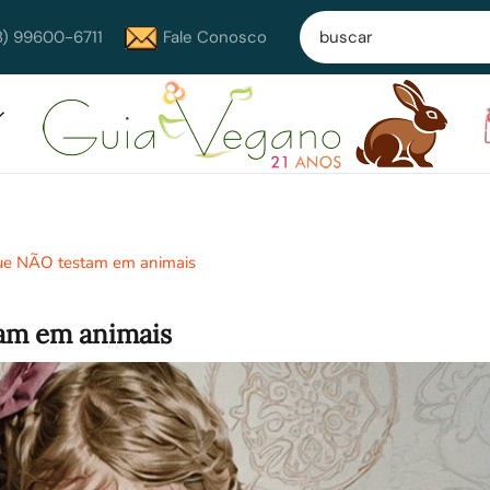
8) 99600-6711
Fale Conosco
ue NÃO testam em animais
tam em animais