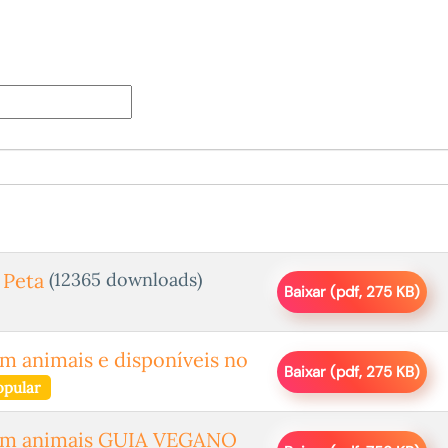
(12365 downloads)
 Peta
Baixar
(
pdf,
275 KB
)
m animais e disponíveis no
Baixar
(
pdf,
275 KB
)
opular
 em animais GUIA VEGANO