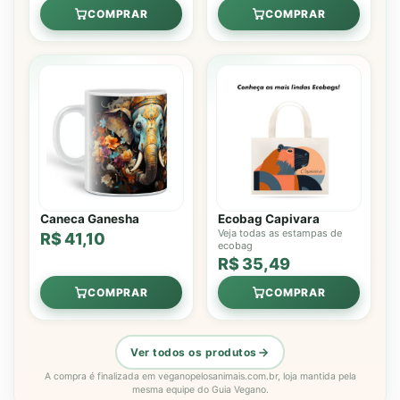
COMPRAR
COMPRAR
Caneca Ganesha
Ecobag Capivara
Veja todas as estampas de
R$ 41,10
ecobag
R$ 35,49
COMPRAR
COMPRAR
Ver todos os produtos
A compra é finalizada em veganopelosanimais.com.br, loja mantida pela
mesma equipe do Guia Vegano.