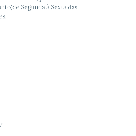
uito)de Segunda à Sexta das
es.
M