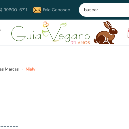
8) 99600-6711
Fale Conosco
as Marcas
Niely
-------