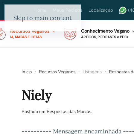
Home
Meus Pedidos
Localização
(4
Skip to main content
Recursos Veganos
Conhecimento Vegano
IA, MAPAS E LISTAS
ARTIGOS, PODCASTS e PDFs
Início
Recursos Veganos
Listagens
Respostas d
Niely
Postado em
Respostas das Marcas
.
---------- Mensagem encaminhada ---