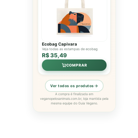
Ecobag Capivara
Veja todas as estampas de ecobag
R$ 35,49
COMPRAR
Ver todos os produtos
A compra é finalizada em
veganopelosanimais.com.br, loja mantida pela
mesma equipe do Guia Vegano.