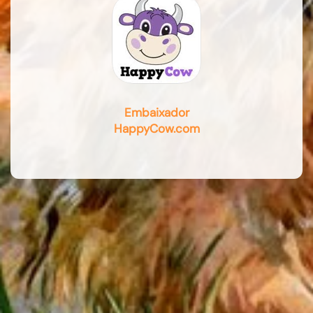
Embaixador
HappyCow.com