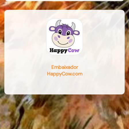
Embaixador
HappyCow.com