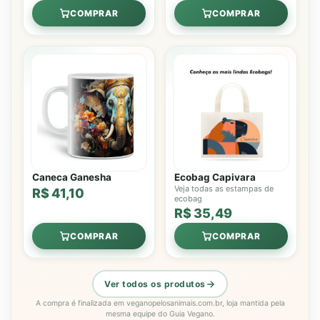
COMPRAR
COMPRAR
Caneca Ganesha
Ecobag Capivara
Veja todas as estampas de
R$ 41,10
ecobag
R$ 35,49
COMPRAR
COMPRAR
Ver todos os produtos
A compra é finalizada em veganopelosanimais.com.br, loja mantida pela
mesma equipe do Guia Vegano.