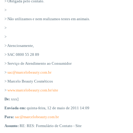
> Obrigada pelo contato.
>
> Não utilizamos e nem realizamos testes em animais.
>
>
> Atenciosamente,
> SAC 0800 55 28 89
> Serviço de Atendimento ao Consumidor
>
sac@marcelobeauty.com.br
> Marcelo Beauty Cosméticos
>
www.marcelobeauty.com.br/site
De:
xxx]
Enviada em:
quinta-feira, 12 de maio de 2011 14:09
Para:
sac@marcelobeauty.com.br
Assunto:
RE: RES: Formulário de Contato - Site