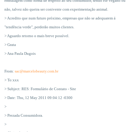
embalagem como forma de respeito ao seu consumidor, sendo ele vegano ou
não, talvez não queira ser conivente com experimentação animal.
> Acredito que num futuro próximo, empresas que não se adequarem á
"tendência verde", perderão muitos clientes.
> Aguardo retorno o mais breve possível.
> Grata
> Ana Paula Dugois
From:
sac@marcelobeauty.com.br
> To:xxx
> Subject: RES: Formulário de Contato - Site
> Date: Thu, 12 May 2011 09:04:12 -0300
>
> Prezada Consumidora.
>