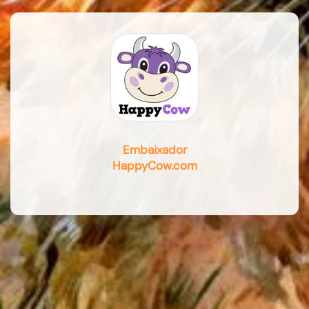
Embaixador
HappyCow.com