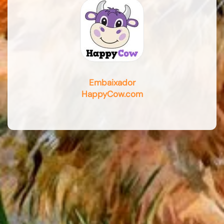
Embaixador
HappyCow.com