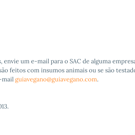
, envie um e-mail para o SAC de alguma empres
são feitos com insumos animais ou se são testa
e-mail
guiavegano@guiavegano.com
.
013
.