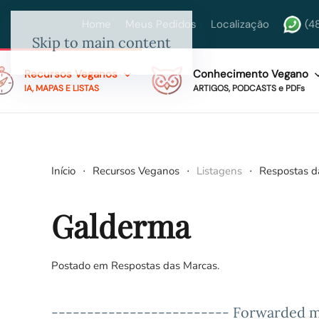
Home
Meus Pedidos
Localização
(4
Skip to main content
Recursos Veganos
Conhecimento Vegano
IA, MAPAS E LISTAS
ARTIGOS, PODCASTS e PDFs
Início
Recursos Veganos
Listagens
Respostas d
Galderma
Postado em
Respostas das Marcas
.
------------------------- Forwarded m