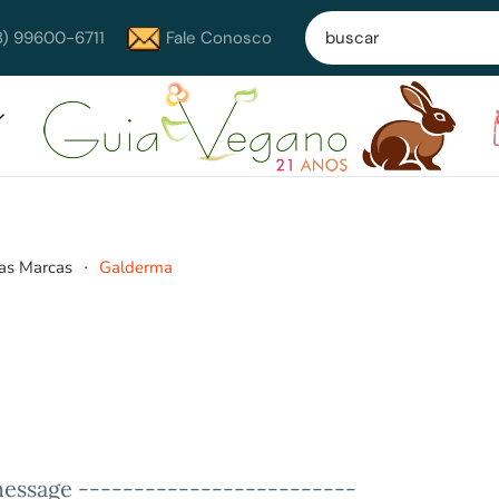
8) 99600-6711
Fale Conosco
as Marcas
Galderma
essage -------------------------