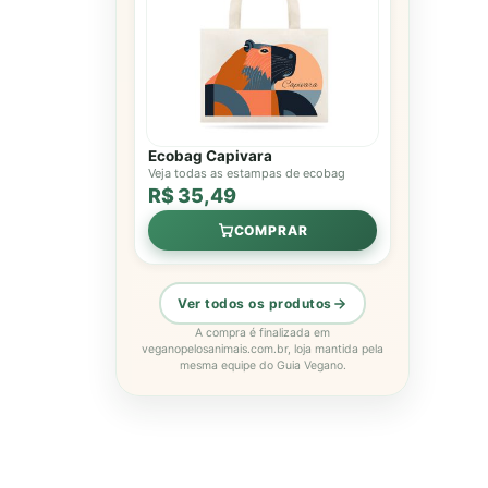
Ecobag Capivara
Veja todas as estampas de ecobag
R$ 35,49
COMPRAR
Ver todos os produtos
A compra é finalizada em
veganopelosanimais.com.br, loja mantida pela
mesma equipe do Guia Vegano.