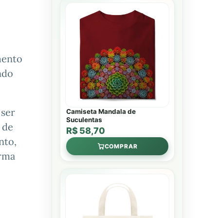
mento
ndo
 ser
Camiseta Mandala de
Suculentas
 de
R$ 58,70
nto,
COMPRAR
rma