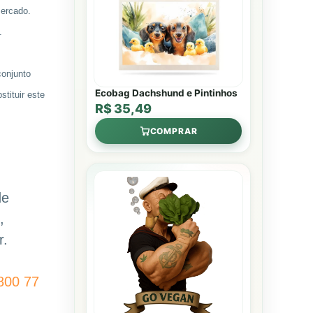
mercado.
.
conjunto
Ecobag Dachshund e Pintinhos
tituir este
R$ 35,49
COMPRAR
de
,
r.
800 77