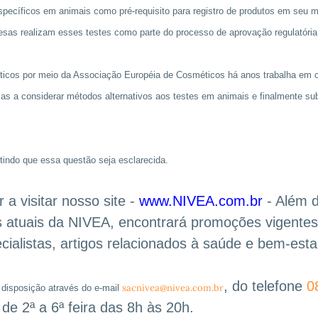
specíficos em animais como pré-requisito para registro de produtos em seu 
nesas realizam esses testes como parte do processo de aprovação regulatória
méticos por meio da Associação Européia de Cosméticos há anos trabalha em 
 a considerar métodos alternativos aos testes em animais e finalmente subs
itindo que essa questão seja esclarecida.
 a visitar nosso site -
www.NIVEA.com.br
- Além 
s atuais da NIVEA, encontrará promoções vigentes
cialistas, artigos relacionados à saúde e bem-esta
, do telefone
0
sacnivea@nivea.com.br
 disposição através do e-mail
de 2ª a 6ª feira das 8h às 20h.