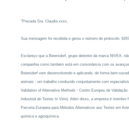
"Prezada Sra. Claudia xxxx,
Sua mensagem foi recebida e gerou o número de protocolo: 929
Esclareço que a Beiersdorf, grupo detentor da marca NIVEA, não 
companhia como também está em consonância com os avanços da 
Beiersdorf vem desenvolvendo e aplicando, de forma bem-sucedid
animais - um trabalho conduzido conjuntamente com especialis
-
Validation of Alternative Methods
Centro Europeu de Validação d
Industrial de Testes In Vitro). Além disso, a empresa é membro 
Parceria Europeia para Métodos Alternativos aos Testes em Anim
química e agroquímica.