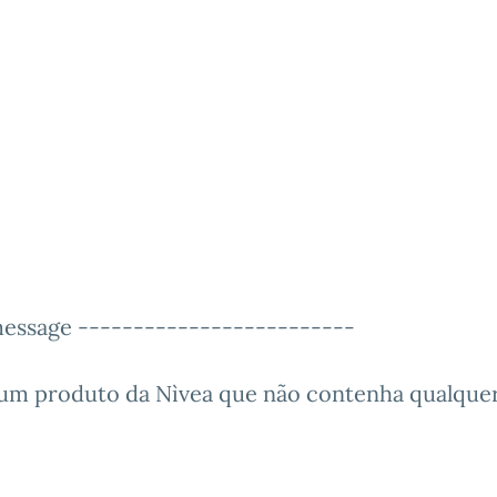
essage -------------------------
lgum produto da Nìvea que não contenha qualque