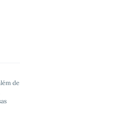
além de
m
sas