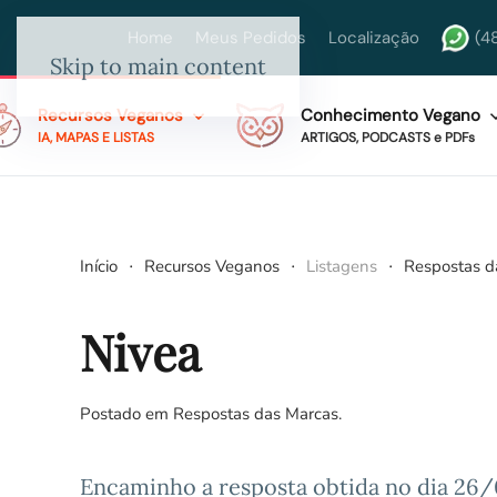
Home
Meus Pedidos
Localização
(4
Skip to main content
Recursos Veganos
Conhecimento Vegano
IA, MAPAS E LISTAS
ARTIGOS, PODCASTS e PDFs
Início
Recursos Veganos
Listagens
Respostas d
Nivea
Postado em
Respostas das Marcas
.
Encaminho a resposta obtida no dia 26/