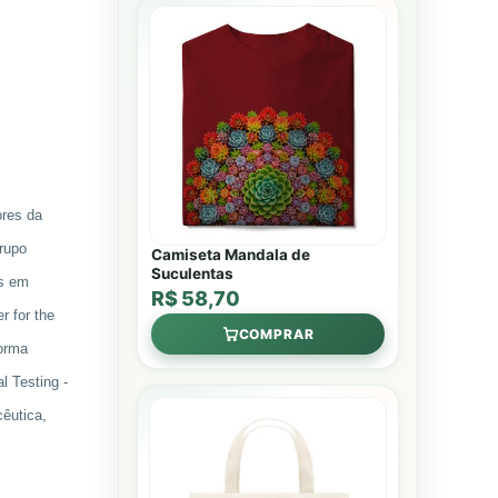
ores da
rupo
Camiseta Mandala de
Suculentas
es em
R$ 58,70
 for the
COMPRAR
forma
l Testing -
êutica,