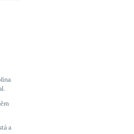
lina
l.
ntêm
tá a