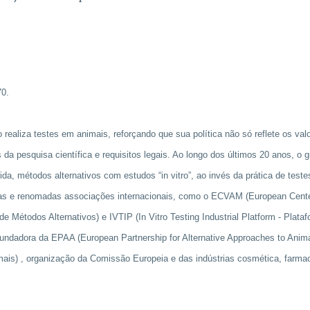
70.
realiza testes em animais, reforçando que sua política não só reflete os val
pesquisa científica e requisitos legais.
Ao longo dos últimos 20 anos, o g
a, métodos alternativos com estudos “in vitro”, ao invés da prática de test
tas e renomadas associações internacionais, como o ECVAM (European Center
e Métodos Alternativos) e IVTIP (In Vitro Testing Industrial Platform - Plata
fundadora da EPAA (European Partnership for Alternative Approaches to Anima
ais) , organização da Comissão Europeia e das indústrias cosmética, farmac