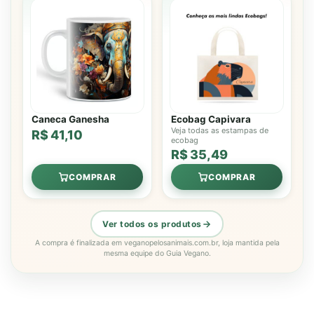
Caneca Ganesha
Ecobag Capivara
Veja todas as estampas de
R$ 41,10
ecobag
R$ 35,49
COMPRAR
COMPRAR
Ver todos os produtos
A compra é finalizada em veganopelosanimais.com.br, loja mantida pela
mesma equipe do Guia Vegano.