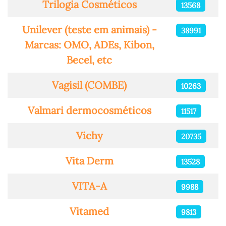
Trilogia Cosméticos
13568
Unilever (teste em animais) -
38991
Marcas: OMO, ADEs, Kibon,
Becel, etc
Vagisil (COMBE)
10263
Valmari dermocosméticos
11517
Vichy
20735
Vita Derm
13528
VITA-A
9988
Vitamed
9813