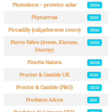
Photoderm - protetor solar
12694
Phytoervas
11829
Piccadilly (calçados sem couro)
29143
Pierre Fabre (Avene, Klorane,
20351
Ducray)
Pincéis Natura
10638
Procter & Gamble UK
9790
Proctor & Gamble (P&G)
13550
Produtos Adcos
11110