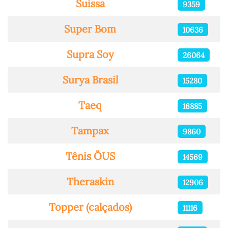
Suissa
9359
Super Bom
10636
Supra Soy
26064
Surya Brasil
15280
Taeq
16885
Tampax
9860
Tênis ÖUS
14569
Theraskin
12906
Topper (calçados)
11116