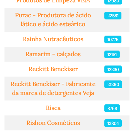
Produtos de Limpeza VEJA
12980
Purac - Produtora de ácido
22581
lático e ácido esteárico
Rainha Nutracêuticos
10776
Ramarim - calçados
13151
Reckitt Benckiser
13230
Reckitt Benckiser - Fabricante
21260
da marca de detergentes Veja
Risca
8768
Rishon Cosméticos
12804