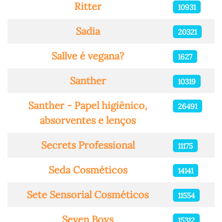
Ritter
10931
Sadia
20321
Sallve é vegana?
1627
Santher
10319
Santher - Papel higiênico,
26491
absorventes e lenços
Secrets Professional
11175
Seda Cosméticos
14141
Sete Sensorial Cosméticos
11554
Seven Boys
15312