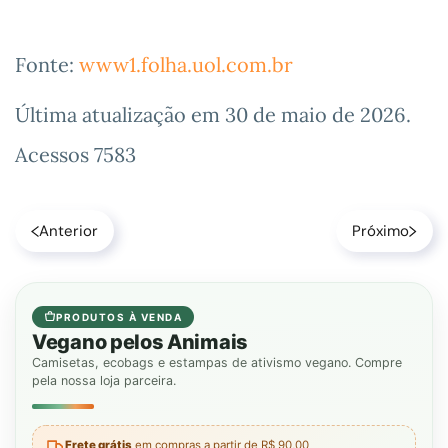
Fonte:
www1.folha.uol.com.br
Última atualização em
30 de maio de 2026
.
Acessos 7583
Anterior
Próximo
PRODUTOS À VENDA
Vegano pelos Animais
Camisetas, ecobags e estampas de ativismo vegano. Compre
pela nossa loja parceira.
Frete grátis
em compras a partir de R$ 90,00