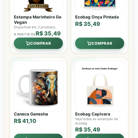
Estampa Marinheiro Go
Ecobag Onça Pintada
Vegan
R$ 35,49
Disponível em 3 produtos
R$ 35,49
A PARTIR DE
COMPRAR
COMPRAR
Caneca Ganesha
Ecobag Capivara
Veja todas as estampas de
R$ 41,10
ecobag
R$ 35,49