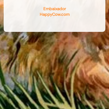
Embaixador
HappyCow.com