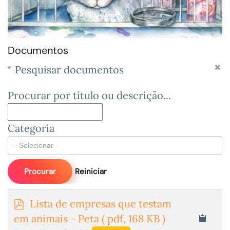
Documentos
Pesquisar documentos
Procurar por título ou descrição...
Categoria
Procurar
Reiniciar
p
Lista de empresas que testam
d
em animais - Peta
( pdf, 168 KB )
f