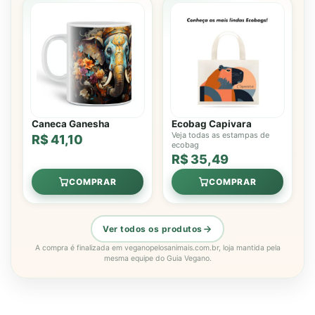
Caneca Ganesha
Ecobag Capivara
Veja todas as estampas de
R$ 41,10
ecobag
R$ 35,49
COMPRAR
COMPRAR
Ver todos os produtos
A compra é finalizada em veganopelosanimais.com.br, loja mantida pela
mesma equipe do Guia Vegano.