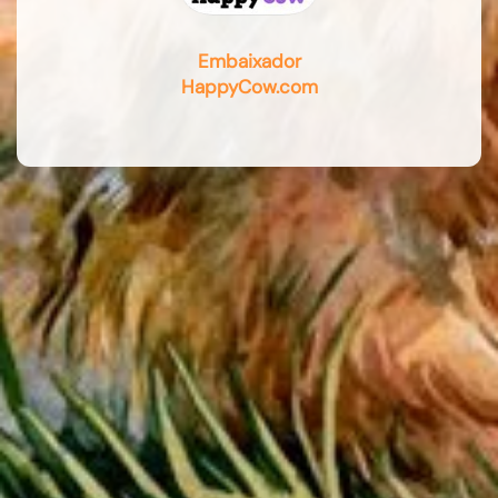
Embaixador
HappyCow.com