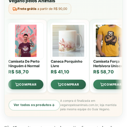
Vegano pelos Animais
Frete grátis
a partir de R$ 90,00
Camiseta De Perto
Caneca Porquinho
Camiseta Força
Ninguém é Normal
Livre
Herbívora Unisex
R$ 58,70
R$ 41,10
R$ 58,70
COMPRAR
COMPRAR
COMPRAR
A compra é finalizada em
Ver todos os produtos
veganopelosanimais.com.br, loja mantida
pela mesma equipe do Guia Vegano.