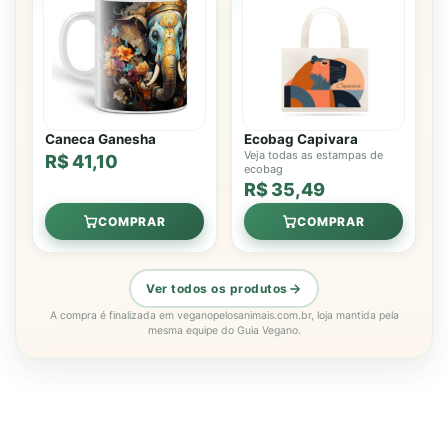
Caneca Ganesha
Ecobag Capivara
Veja todas as estampas de
R$ 41,10
ecobag
R$ 35,49
COMPRAR
COMPRAR
Ver todos os produtos
A compra é finalizada em veganopelosanimais.com.br, loja mantida pela
mesma equipe do Guia Vegano.