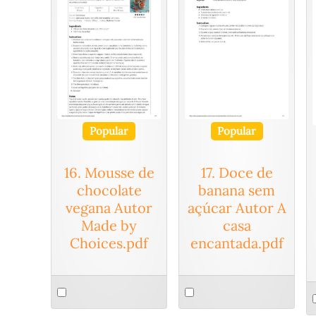
Popular
Popular
16. Mousse de
17. Doce de
chocolate
banana sem
vegana Autor
açúcar Autor A
Made by
casa
Choices.pdf
encantada.pdf
Select
Select
S
an
an
a