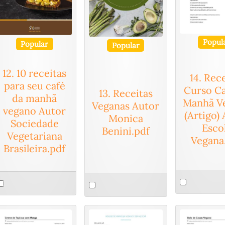
Popul
Popular
Popular
12. 10 receitas
14. Rec
para seu café
Curso Ca
13. Receitas
da manhã
Manhã V
Veganas Autor
vegano Autor
(Artigo)
Monica
Sociedade
Esco
Benini.pdf
Vegetariana
Vegana
Brasileira.pdf
Select
elect
Select
an
n
an
item
tem
item