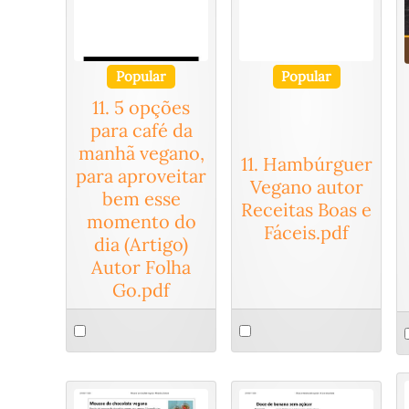
Popular
Popular
11. 5 opções
para café da
manhã vegano,
11. Hambúrguer
para aproveitar
Vegano autor
bem esse
Receitas Boas e
momento do
Fáceis.pdf
dia (Artigo)
Autor Folha
Go.pdf
Select
Select
S
an
an
a
item
item
i