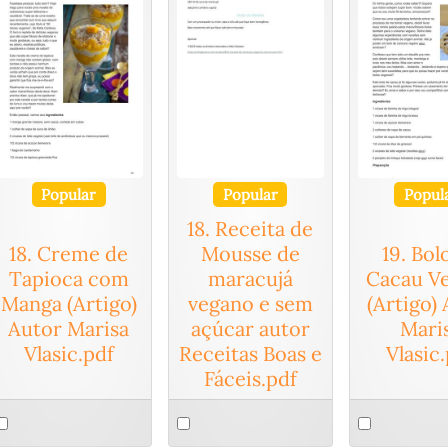
Popular
Popular
Popul
18. Receita de
18. Creme de
Mousse de
19. Bol
Tapioca com
maracujá
Cacau V
Manga (Artigo)
vegano e sem
(Artigo)
Autor Marisa
açúcar autor
Mari
Vlasic.pdf
Receitas Boas e
Vlasic
Fáceis.pdf
elect
Select
Select
n
an
an