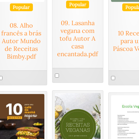
Popular
Popular
Popul
09. Lasanha
08. Alho
vegana com
francês a brás
10 Rece
tofu Autor A
Autor Mundo
para 
casa
de Receitas
Páscoa V
encantada.pdf
Bimby.pdf
Select
elect
Select
an
n
an
item
tem
item