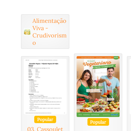
Alimentação
Viva -
Crudivorism
o
Popular
Popular
03. Cassoulet