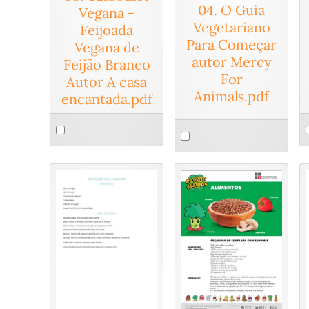
04. O Guia
Vegana -
Vegetariano
Feijoada
Para Começar
Vegana de
autor Mercy
Feijão Branco
For
Autor A casa
Animals.pdf
encantada.pdf
Select
S
Select
an
a
an
item
i
item