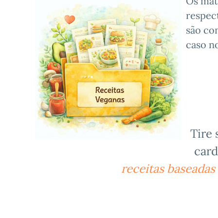
Os mat
respect
são con
caso n
Tire 
card
receitas baseadas