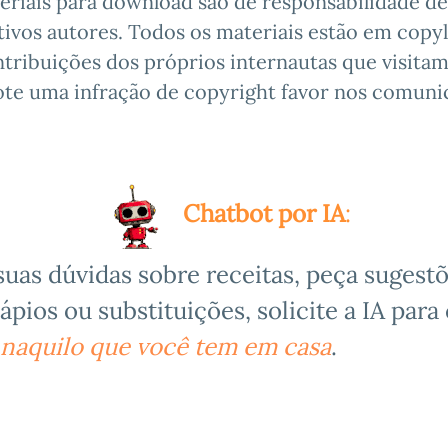
eriais para download são de responsabilidade de
ivos autores. Todos os materiais estão em copyl
tribuições dos próprios internautas que visitam 
ote uma infração de copyright favor nos comunic
Chatbot por IA
:
suas dúvidas sobre receitas,
peça sugestõ
ápios ou substituições,
solicite a IA para 
 naquilo que você tem em casa
.