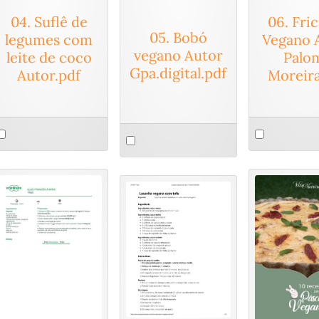
04. Suflê de
06. Fri
05. Bobó
legumes com
Vegano 
vegano Autor
leite de coco
Palo
Gpa.digital.pdf
Autor.pdf
Moreira
elect
Select
Select
n
an
an
tem
item
item