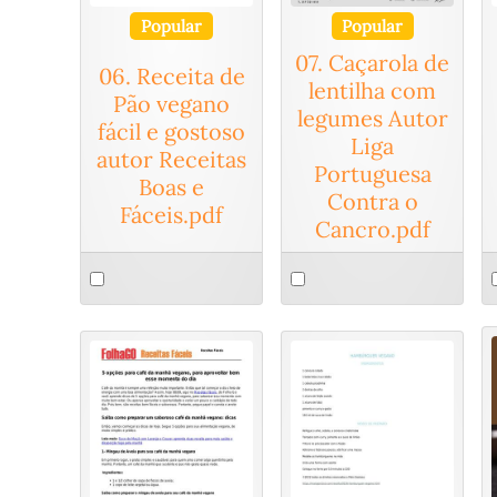
Popular
Popular
07. Caçarola de
06. Receita de
lentilha com
Pão vegano
legumes Autor
fácil e gostoso
Liga
autor Receitas
Portuguesa
Boas e
Contra o
Fáceis.pdf
Cancro.pdf
Select
Select
S
an
an
a
item
item
i