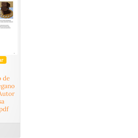
ar
o de
egano
 Autor
sa
.pdf