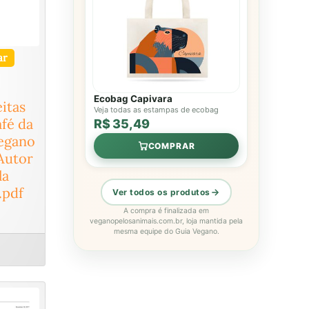
ar
Ecobag Capivara
eitas
Veja todas as estampas de ecobag
fé da
R$ 35,49
egano
COMPRAR
 Autor
la
.pdf
Ver todos os produtos
A compra é finalizada em
veganopelosanimais.com.br, loja mantida pela
mesma equipe do Guia Vegano.