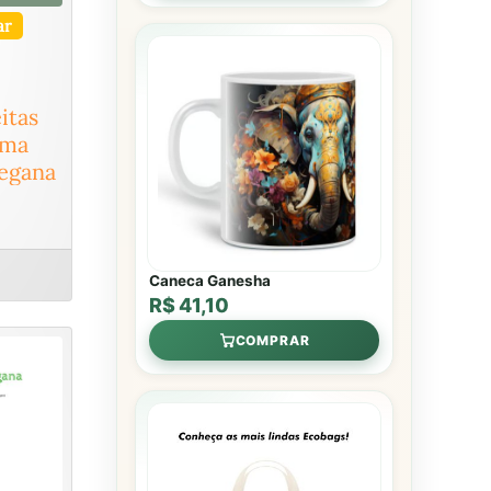
ar
itas
uma
egana
Caneca Ganesha
R$ 41,10
COMPRAR