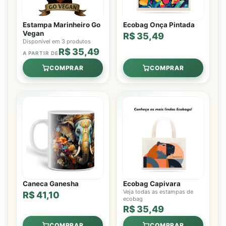
Estampa Marinheiro Go
Ecobag Onça Pintada
Vegan
R$ 35,49
Disponível em 3 produtos
R$ 35,49
A PARTIR DE
COMPRAR
COMPRAR
Caneca Ganesha
Ecobag Capivara
Veja todas as estampas de
R$ 41,10
ecobag
R$ 35,49
COMPRAR
COMPRAR