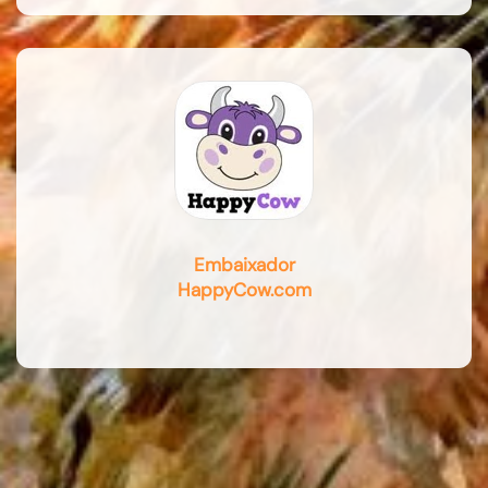
Embaixador
HappyCow.com