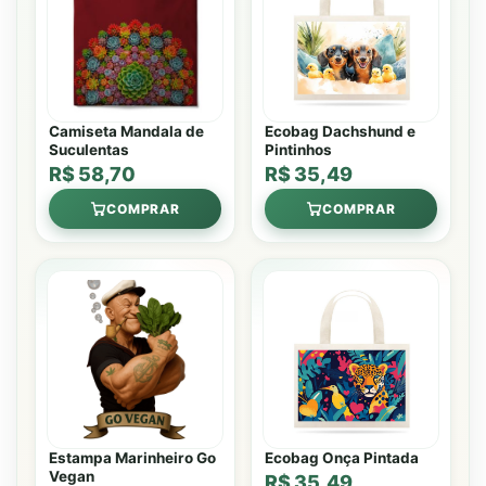
Camiseta Mandala de
Ecobag Dachshund e
Suculentas
Pintinhos
R$ 58,70
R$ 35,49
COMPRAR
COMPRAR
Estampa Marinheiro Go
Ecobag Onça Pintada
Vegan
R$ 35,49