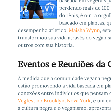
baseada em vegetais p
perdendo mais de 100 q
do tênis, é outra orgu
baseado em plantas, q
desempenho atlético.
Maisha Wynn
, es
transformou sua vida através do vegani
outros com sua história.
Eventos e Reuniões da
À medida que a comunidade vegana negra
estão promovendo a vida baseada em pl
conexões entre indivíduos que pensam
Vegfest no Brooklyn, Nova York
, é um e
a cultura negra e o veganismo, apresen