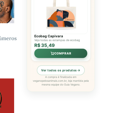
Ecobag Capivara
números
Veja todas as estampas de ecobag
R$ 35,49
COMPRAR
Ver todos os produtos
A compra é finalizada em
veganopelosanimais.com.br, loja mantida pela
mesma equipe do Guia Vegano.