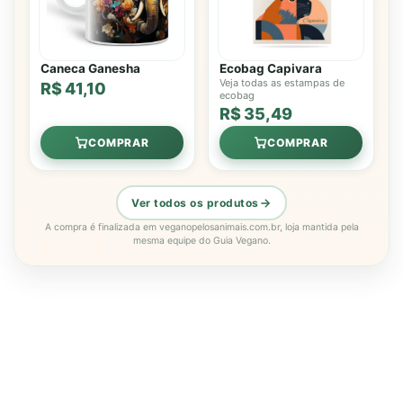
Caneca Ganesha
Ecobag Capivara
Veja todas as estampas de
R$ 41,10
ecobag
R$ 35,49
COMPRAR
COMPRAR
Ver todos os produtos
A compra é finalizada em veganopelosanimais.com.br, loja mantida pela
mesma equipe do Guia Vegano.