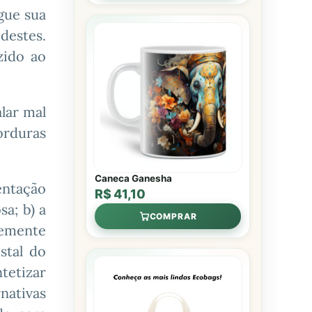
gue sua
destes.
zido ao
alar mal
orduras
Caneca Ganesha
entação
R$ 41,10
a; b) a
COMPRAR
vemente
stal do
tetizar
nativas