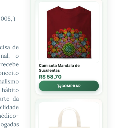
008, )
isa de
onal, o
 recebe
Camiseta Mandala de
Suculentas
onceito
R$ 58,70
alismo
COMPRAR
hábito
arte da
ilidade
médico-
jogadas