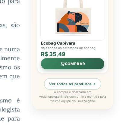
do para
as, são
Ecobag Capivara
te numa
Veja todas as estampas de ecobag
R$ 35,49
almente
COMPRAR
esmo os
 em que
Ver todos os produtos
A compra é finalizada em
veganopelosanimais.com.br, loja mantida pela
ismo é
mesma equipe do Guia Vegano.
logista
de para