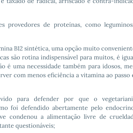
 é taxado de radical, arriscado e contra-indica
es provedores de proteínas, como leguminos
tamina B12 sintética, uma opção muito convenien
cas são rotina indispensável para muitos, é igu
ação é uma necessidade também para idosos, m
rver com menos eficiência a vitamina ao passo
vido para defender por que o vegetarian
smo foi defendido abertamente pelo endocrino
ive condenou a alimentação livre de cruelda
tante questionáveis;