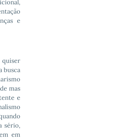
cional,
entação
enças e
 quiser
na busca
narismo
ade mas
tente e
nalismo
 quando
 sério,
frem em