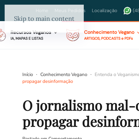
Home
Meus Pedidos
Localização
(4
Skip to main content
Recursos Veganos
Conhecimento Vegano
IA, MAPAS E LISTAS
ARTIGOS, PODCASTS e PDFs
Início
Conhecimento Vegano
Entenda o Veganism
propagar desinformação
O jornalismo mal-o
propagar desinfor
Postado em
Comportamento
.