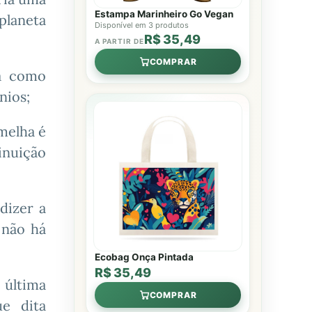
Estampa Marinheiro Go Vegan
 planeta
Disponível em 3 produtos
R$ 35,49
A PARTIR DE
COMPRAR
da como
nios;
melha é
inuição
dizer a
 não há
Ecobag Onça Pintada
R$ 35,49
 última
COMPRAR
ue dita