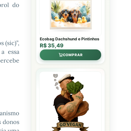
prol do
Ecobag Dachshund e Pintinhos
 (sic)”,
R$ 35,49
 a essa
COMPRAR
percebe
ianismo
s donos
ria uma