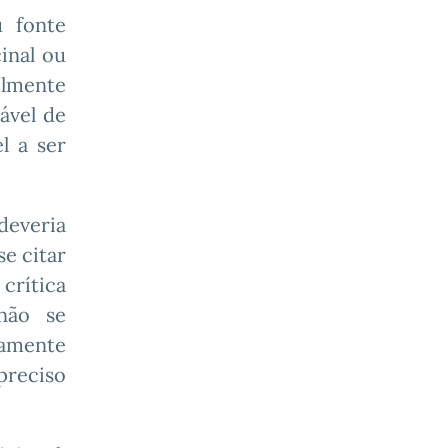
 fonte
inal ou
elmente
ável de
l a ser
deveria
e citar
 crítica
 não se
tamente
preciso