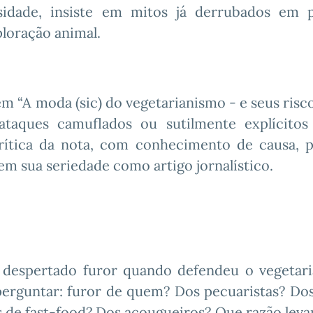
osidade, insiste em mitos já derrubados em 
loração animal.
m “A moda (sic) do vegetarianismo - e seus riscos
taques camuflados ou sutilmente explícitos
crítica da nota, com conhecimento de causa, 
m sua seriedade como artigo jornalístico.
a despertado furor quando defendeu o vegetar
erguntar: furor de quem? Dos pecuaristas? Do
s de fast-food? Dos açougueiros? Que razão leva