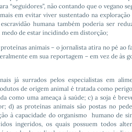
ra “seguidores”, não contando que o vegano se
imais em evitar viver sustentado na exploração 
a escravidão humana também poderia ser redu
m medo de estar incidindo em distorção;
proteínas animais – o jornalista atira no pé ao f
ceralmente em sua reportagem – em vez de às g
nais já surrados pelos especialistas em alim
produtos de origem animal é tratada como perigos
tada como uma ameaça à saúde; c) a soja é bre
r; d) as proteínas animais são postas no pede
ção à capacidade do organismo
humano de sin
idos ingeridos, os quais possuem todos alter