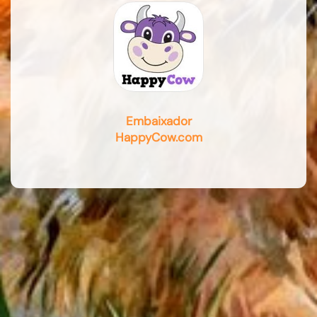
Embaixador
HappyCow.com