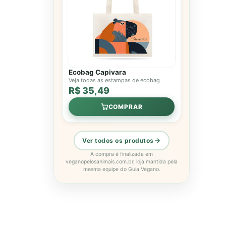
Ecobag Capivara
Veja todas as estampas de ecobag
R$ 35,49
COMPRAR
Ver todos os produtos
A compra é finalizada em
veganopelosanimais.com.br, loja mantida pela
mesma equipe do Guia Vegano.