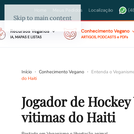
Home
Meus Pedidos
Localização
(4
Skip to main content
Recursos Veganos
Conhecimento Vegano
IA, MAPAS E LISTAS
ARTIGOS, PODCASTS e PDFs
Início
Conhecimento Vegano
Entenda o Veganism
do Haiti
Jogador de Hockey 
vitimas do Haiti
Postado em
Veganismo e libertação animal
.