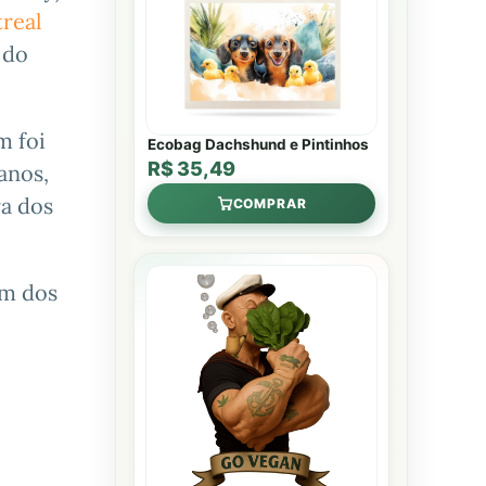
real
 do
m foi
Ecobag Dachshund e Pintinhos
R$ 35,49
anos,
ra dos
COMPRAR
um dos
o