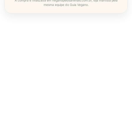
A compra é finalizada em veganopelosanimais.com.br, loja mantida pela
mesma equipe do Guia Vegano.