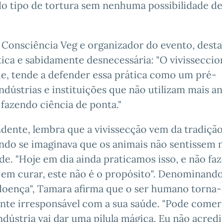
do tipo de tortura sem nenhuma possibilidade d
 Consciência Veg e organizador do evento, dest
ica e sabidamente desnecessária: "O vivisseccion
de, tende a defender essa prática como um pré-
indústrias e instituições que não utilizam mais a
fazendo ciência de ponta."
ndente, lembra que a vivissecção vem da tradiçã
ando se imaginava que os animais não sentissem 
e. "Hoje em dia ainda praticamos isso, e não fa
m curar, este não é o propósito". Denominando
 doença", Tamara afirma que o ser humano torna-
e irresponsável com a sua saúde. "Pode comer 
dústria vai dar uma pílula mágica. Eu não acred