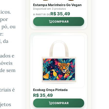
Estampa Marinheiro Go Vegan
Disponível em 3 produtos
icos.
R$ 35,49
A PARTIR DE
 por
COMPRAR
 pó, ou
e:
, da
zados e
móveis
ade sem
riais é
Ecobag Onça Pintada
R$ 35,49
COMPRAR
jetos