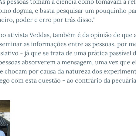
. As pessoas tomam a ciência como tomavam a rel
como dogma, e basta pesquisar um pouquinho pa
iro, poder e erro por trás disso."
 ativista Veddas, também é da opinião de que a
seminar as informações entre as pessoas, por m
lativo - já que se trata de uma prática passível 
as pessoas absorverem a mensagem, uma vez que el
, se chocam por causa da natureza dos experimen
o com esta questão - ao contrário da pecuária