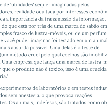
e de ‘utilidades' sequer imaginadas pelos
ores, realidade ocultada por interesses econôm
aca a importância da transmissão da informação,
 do que está por trás de uma marca de sabão em
mples frasco de lustra-móveis, ou de um perfum
e você puder imaginar foi testado em um animal
mais absurda possível. Uma delas é o teste de
e (um método cruel pelo qual coelhos são imobili
s). Uma empresa que lança uma marca de lustra-
r que o produto não é toxico, isso é uma crueld
ia."
 experimentos de laboratórios e em testes indust
ados sem anestesia, o que provoca reações
es. Os animais, indefesos, são tratados como ob