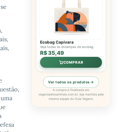
 se
,
ais,
Ecobag Capivara
ais,
Veja todas as estampas de ecobag
R$ 35,49
COMPRAR
e
Ver todos os produtos
questão,
A compra é finalizada em
veganopelosanimais.com.br, loja mantida pela
á uma
mesma equipe do Guia Vegano.
ue
a
defesa