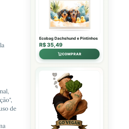
Ecobag Dachshund e Pintinhos
la
R$ 35,49
COMPRAR
mal,
ção",
 uso de
ma