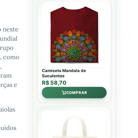
o neste
undial
grupo
s, como
,
Camiseta Mandala de
eram
Suculentas
R$ 58,70
rças e
COMPRAR
aiolas
buídos