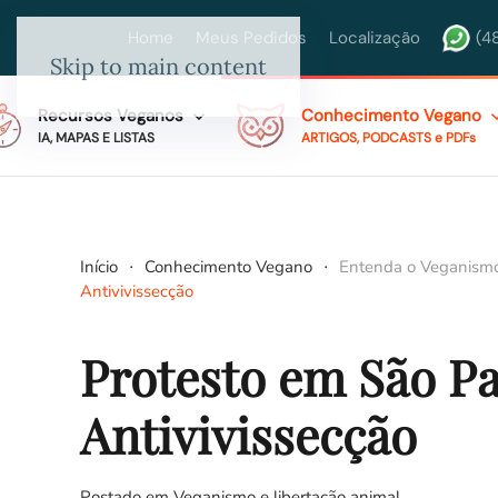
Home
Meus Pedidos
Localização
(4
Skip to main content
Recursos Veganos
Conhecimento Vegano
IA, MAPAS E LISTAS
ARTIGOS, PODCASTS e PDFs
Início
Conhecimento Vegano
Entenda o Veganism
Antivivissecção
Protesto em São P
Antivivissecção
Postado em
Veganismo e libertação animal
.