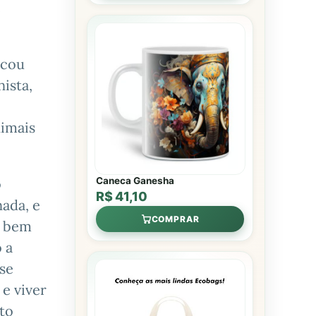
e
acou
ista,
nimais
o
Caneca Ganesha
R$ 41,10
nada, e
COMPRAR
z bem
 a
se
e viver
ito