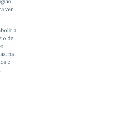
igião,
ra ver
bolir a
eio de
de
as, na
tos e
,