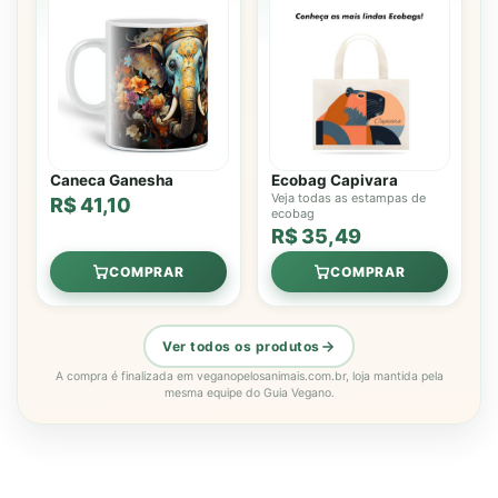
Caneca Ganesha
Ecobag Capivara
Veja todas as estampas de
R$ 41,10
ecobag
R$ 35,49
COMPRAR
COMPRAR
Ver todos os produtos
A compra é finalizada em veganopelosanimais.com.br, loja mantida pela
mesma equipe do Guia Vegano.