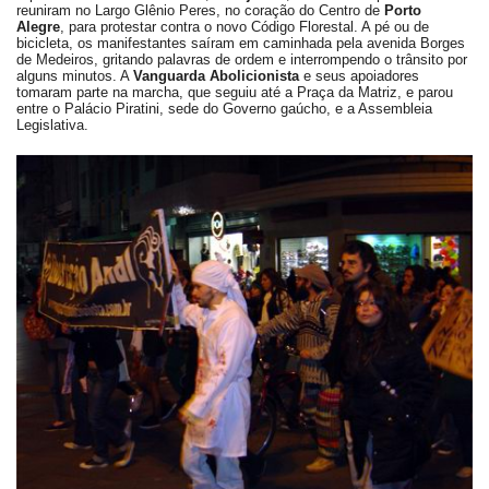
reuniram no Largo Glênio Peres, no coração do Centro de
Porto
Alegre
, para protestar contra o novo Código Florestal. A pé ou de
bicicleta, os manifestantes saíram em caminhada pela avenida Borges
de Medeiros, gritando palavras de ordem e interrompendo o trânsito por
alguns minutos. A
Vanguarda Abolicionista
e seus apoiadores
tomaram parte na marcha, que seguiu até a Praça da Matriz, e parou
entre o Palácio Piratini, sede do Governo gaúcho, e a Assembleia
Legislativa.