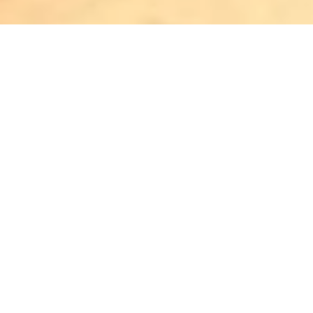
Atendimento
Meus Pedidos
Fale Conosco
Dúvidas
A loja do Guia Vegano é segura?
Trocas e Devoluções