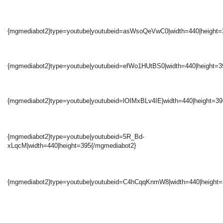
{mgmediabot2}type=youtube|youtubeid=asWsoQeVwC0|width=440|height=
{mgmediabot2}type=youtube|youtubeid=efWo1HUtBS0|width=440|height=3
{mgmediabot2}type=youtube|youtubeid=lOIMxBLv4IE|width=440|height=39
{mgmediabot2}type=youtube|youtubeid=5R_Bd-
xLqcM|width=440|height=395{/mgmediabot2}
{mgmediabot2}type=youtube|youtubeid=C4hCqqKnmW8|width=440|height=