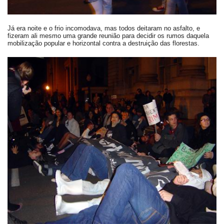
Já era noite e o frio incomodava, mas todos deitaram no asfalto, e
fizeram ali mesmo uma grande reunião para decidir os rumos daquela
mobilização popular e horizontal contra a destruição das florestas.