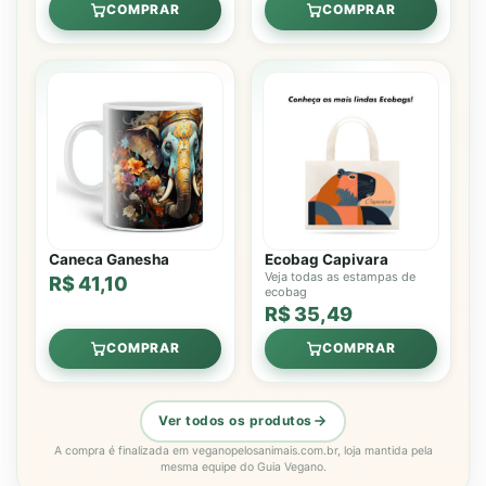
COMPRAR
COMPRAR
Caneca Ganesha
Ecobag Capivara
Veja todas as estampas de
R$ 41,10
ecobag
R$ 35,49
COMPRAR
COMPRAR
Ver todos os produtos
A compra é finalizada em veganopelosanimais.com.br, loja mantida pela
mesma equipe do Guia Vegano.