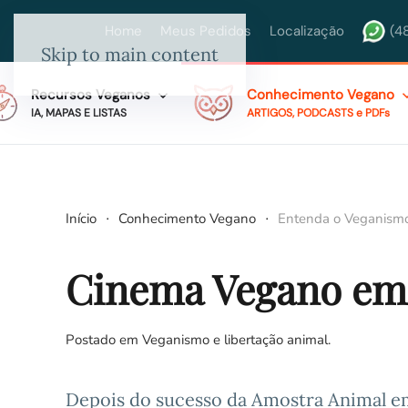
Home
Meus Pedidos
Localização
(4
Skip to main content
Recursos Veganos
Conhecimento Vegano
IA, MAPAS E LISTAS
ARTIGOS, PODCASTS e PDFs
Início
Conhecimento Vegano
Entenda o Veganism
Cinema Vegano em 
Postado em
Veganismo e libertação animal
.
Depois do sucesso da Amostra Animal em 