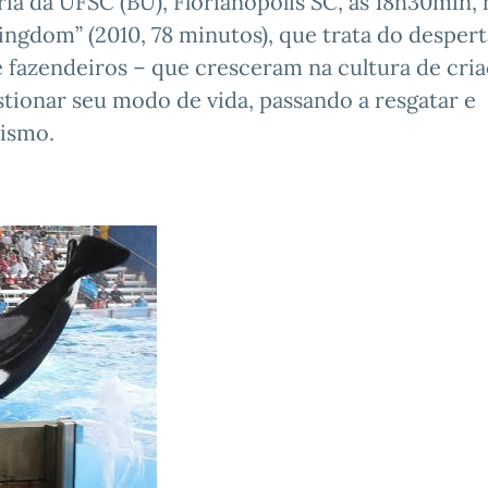
ária da UFSC (BU), Florianópolis SC, às 18h30min,
ngdom” (2010, 78 minutos), que trata do despert
e fazendeiros – que cresceram na cultura de cri
tionar seu modo de vida, passando a resgatar e
nismo.