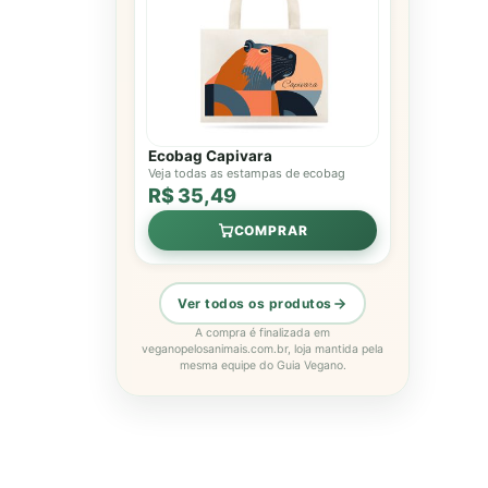
Ecobag Capivara
Veja todas as estampas de ecobag
R$ 35,49
COMPRAR
Ver todos os produtos
A compra é finalizada em
veganopelosanimais.com.br, loja mantida pela
mesma equipe do Guia Vegano.