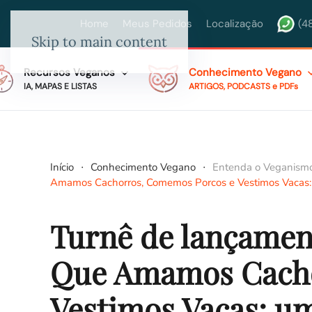
Home
Meus Pedidos
Localização
(4
Skip to main content
Recursos Veganos
Conhecimento Vegano
IA, MAPAS E LISTAS
ARTIGOS, PODCASTS e PDFs
Início
Conhecimento Vegano
Entenda o Veganism
Amamos Cachorros, Comemos Porcos e Vestimos Vacas: 
Turnê de lançamen
Que Amamos Cacho
Vestimos Vacas: u