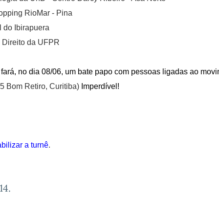
Shopping RioMar - Pina
l do Ibirapuera
e Direito da UFPR
y fará, no dia 08/06, um bate papo com pessoas ligadas ao mov
5 Bom Retiro, Curitiba)
Imperdível!
bilizar a turnê
.
14
.