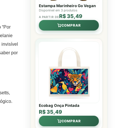
Estampa Marinheiro Go Vegan
Disponível em 3 produtos
R$ 35,49
A PARTIR DE
COMPRAR
 “Por
elanie
invisível
aber por
etts,
ógico.
Ecobag Onça Pintada
R$ 35,49
COMPRAR