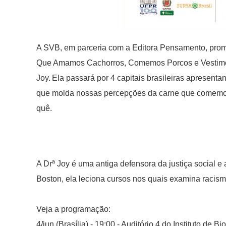
A SVB, em parceria com a Editora Pensamento, promo
Que Amamos Cachorros, Comemos Porcos e Vestimos
Joy.
Ela passará por 4 capitais brasileiras apresenta
que molda nossas percepções da carne que comemo
quê.
A Drª Joy é uma antiga defensora da justiça social 
Boston, ela leciona cursos nos quais examina racism
Veja a programação:
4/jun (Brasília) - 19:00 - Auditório 4 do Instituto de 