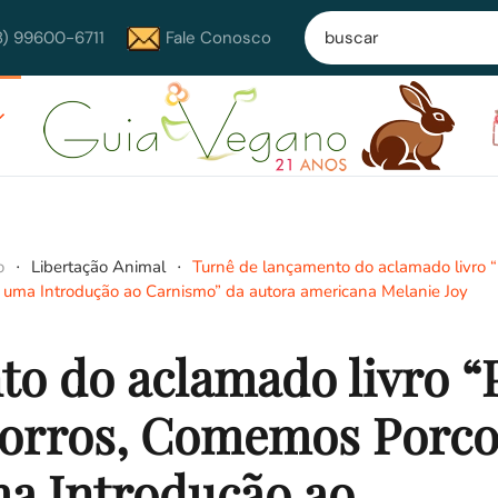
8) 99600-6711
Fale Conosco
o
Libertação Animal
Turnê de lançamento do aclamado livro 
uma Introdução ao Carnismo” da autora americana Melanie Joy
to do aclamado livro “
rros, Comemos Porco
ma Introdução ao