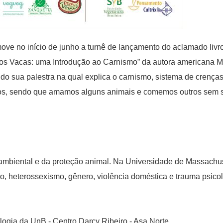
ve no início de junho a turnê de lançamento do aclamado livro
 Vacas: uma Introdução ao Carnismo” da autora americana M
ndo sua palestra na qual explica o carnismo, sistema de crenças 
s, sendo que amamos alguns animais e comemos outros sem s
e ambiental e da proteção animal. Na Universidade de Massachus
o, heterossexismo, gênero, violência doméstica e trauma psicol
Biologia da UnB - Centro Darcy Ribeiro - Asa Norte