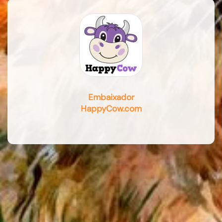
Embaixador
HappyCow.com