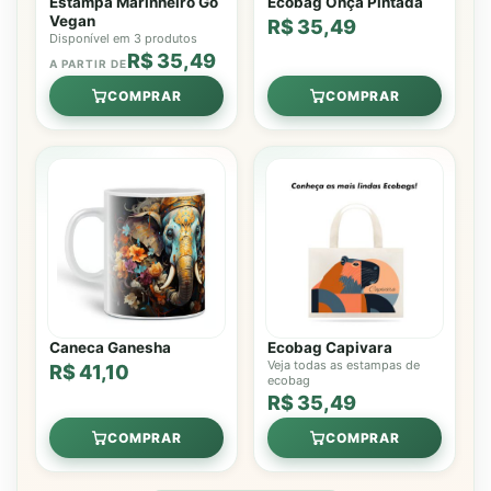
Estampa Marinheiro Go
Ecobag Onça Pintada
Vegan
R$ 35,49
Disponível em 3 produtos
R$ 35,49
A PARTIR DE
COMPRAR
COMPRAR
Caneca Ganesha
Ecobag Capivara
Veja todas as estampas de
R$ 41,10
ecobag
R$ 35,49
COMPRAR
COMPRAR