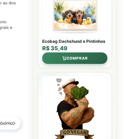
o as dos
prio
rais e
Ecobag Dachshund e Pintinhos
R$ 35,49
COMPRAR
róximo