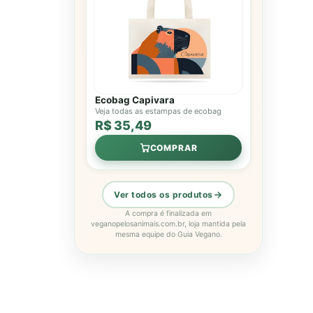
Ecobag Capivara
Veja todas as estampas de ecobag
R$ 35,49
COMPRAR
Ver todos os produtos
A compra é finalizada em
veganopelosanimais.com.br, loja mantida pela
mesma equipe do Guia Vegano.