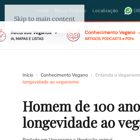
Home
Meus Pedidos
Localização
(4
Skip to main content
Recursos Veganos
Conhecimento Vegano
IA, MAPAS E LISTAS
ARTIGOS, PODCASTS e PDFs
Início
Conhecimento Vegano
Entenda o Veganism
longevidade ao veganismo
Homem de 100 anos
longevidade ao ve
Postado em
Veganismo e libertação animal
.