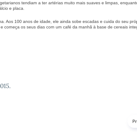
etarianos tendiam a ter artérias muito mais suaves e limpas, enquant
cio e placa.
. Aos 100 anos de idade, ele ainda sobe escadas e cuida do seu pró
 e começa os seus dias com um café da manhã à base de cereais integ
2015
.
P