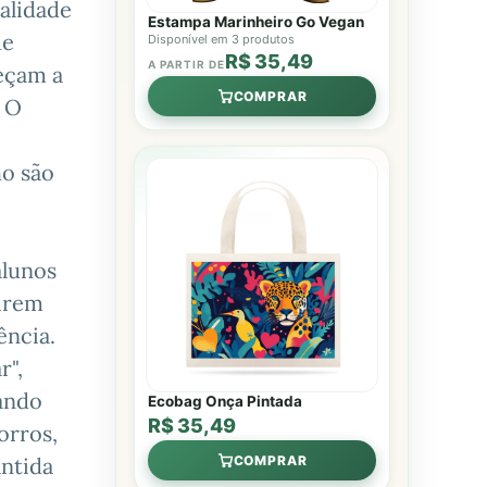
alidade
Estampa Marinheiro Go Vegan
de
Disponível em 3 produtos
R$ 35,49
A PARTIR DE
meçam a
COMPRAR
. O
ho são
alunos
virem
ência.
r",
uando
Ecobag Onça Pintada
R$ 35,49
orros,
COMPRAR
antida