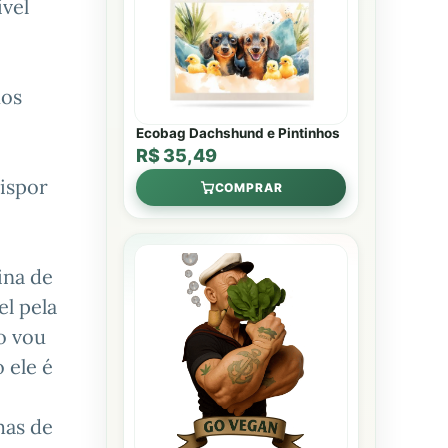
ível
hos
Ecobag Dachshund e Pintinhos
R$ 35,49
dispor
COMPRAR
ina de
l pela
o vou
 ele é
mas de