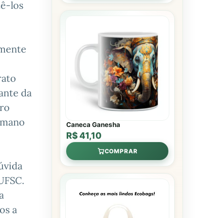
tê-los
lmente
rato
ante da
tro
humano
Caneca Ganesha
R$ 41,10
COMPRAR
úvida
 UFSC.
a
os a