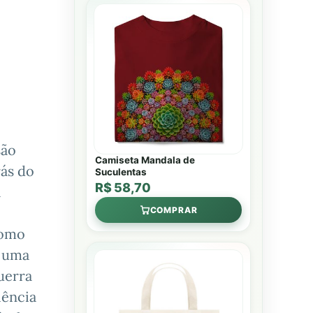
são
Camiseta Mandala de
rás do
Suculentas
R$ 58,70
a
COMPRAR
Como
e uma
uerra
iência