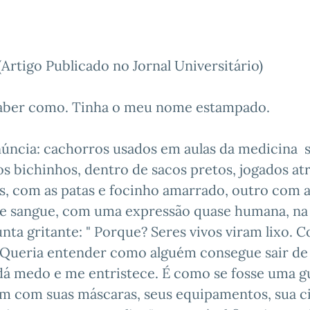
rtigo Publicado no Jornal Universitário)
aber como. Tinha o meu nome estampado.
úncia: cachorros usados em aulas da medicina 
os bichinhos, dentro de sacos pretos, jogados at
es, com as patas e focinho amarrado, outro com 
o de sangue, com uma expressão quase humana, na
unta gritante: " Porque? Seres vivos viram lixo. 
 Queria entender como alguém consegue sair d
 dá medo e me entristece. É como se fosse uma g
m com suas máscaras, seus equipamentos, sua c