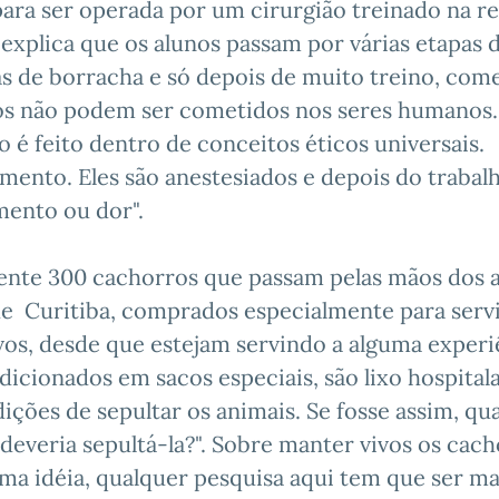
ara ser operada por um cirurgião treinado na re
 explica que os alunos passam por várias etapas 
as de borracha e só depois de muito treino, co
cos não podem ser cometidos nos seres humanos
 é feito dentro de conceitos éticos universais.
ento. Eles são anestesiados e depois do trabal
mento ou dor".
nte 300 cachorros que passam pelas mãos dos 
 de Curitiba, comprados especialmente para ser
os, desde que estejam servindo a alguma experi
dicionados em sacos especiais, são lixo hospitala
ções de sepultar os animais. Se fosse assim, q
eria sepultá-la?". Sobre manter vivos os cach
uma idéia, qualquer pesquisa aqui tem que ser m