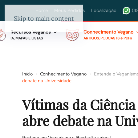
Home
Meus Pedidos
Localização
(4
Skip to main content
Recursos Veganos
Conhecimento Vegano
IA, MAPAS E LISTAS
ARTIGOS, PODCASTS e PDFs
Início
Conhecimento Vegano
Entenda o Veganism
debate na Universidade
Vítimas da Ciência 
abre debate na Uni
Postado em
Veganismo e libertação animal
.