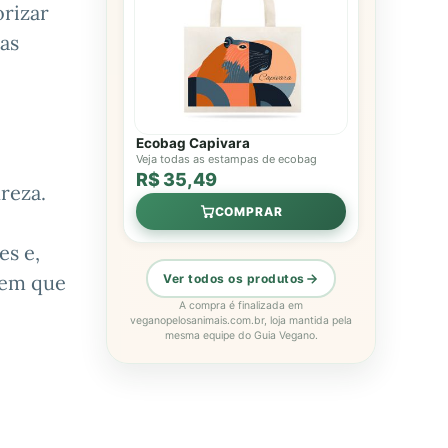
orizar
ras
Ecobag Capivara
Veja todas as estampas de ecobag
R$ 35,49
reza.
COMPRAR
es e,
 em que
Ver todos os produtos
A compra é finalizada em
veganopelosanimais.com.br, loja mantida pela
mesma equipe do Guia Vegano.