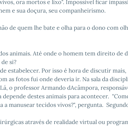
vivos, ora mortos e lixo". Impossível ficar impass
omem e sua doçura, seu companheirismo.
ão de quem lhe bate e olha para o dono com ol
s dos animais. Até onde o homem tem direito de 
 de si?
e estabelecer. Por isso é hora de discutir mais,
 as fotos fui onde deveria ir. Na sala da discipl
 Lá, o professor Armando dAcâmpora, responsáve
ina depende destes animais para acontecer. "Com
a a manusear tecidos vivos?", pergunta. Segundo
cirúrgicas através de realidade virtual ou progra