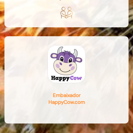
Embaixador
HappyCow.com