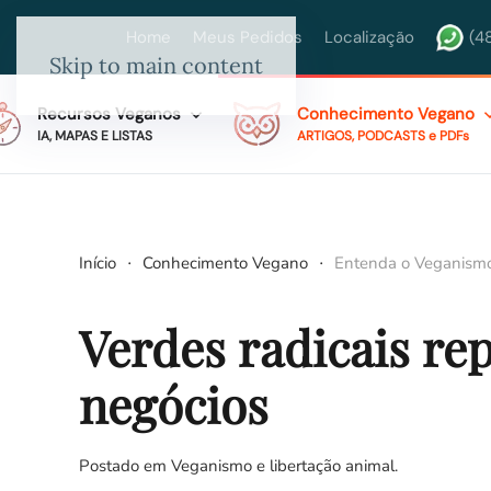
Home
Meus Pedidos
Localização
(4
Skip to main content
Recursos Veganos
Conhecimento Vegano
IA, MAPAS E LISTAS
ARTIGOS, PODCASTS e PDFs
Início
Conhecimento Vegano
Entenda o Veganism
Verdes radicais re
negócios
Postado em
Veganismo e libertação animal
.