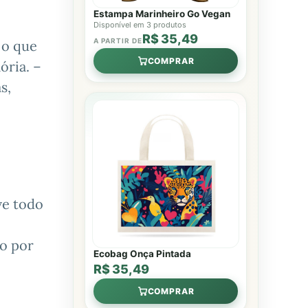
Estampa Marinheiro Go Vegan
Disponível em 3 produtos
R$ 35,49
A PARTIR DE
 o que
COMPRAR
ória. –
s,
ve todo
o por
Ecobag Onça Pintada
R$ 35,49
COMPRAR