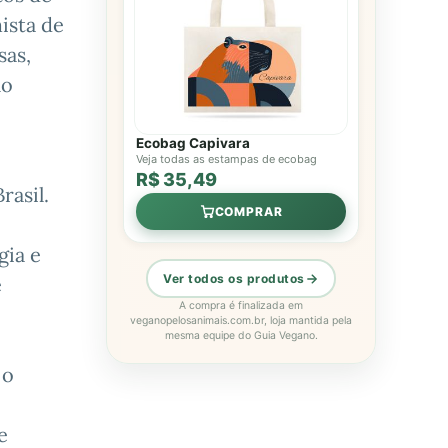
ista de
sas,
lo
Ecobag Capivara
Veja todas as estampas de ecobag
R$ 35,49
rasil.
COMPRAR
gia e
Ver todos os produtos
e
A compra é finalizada em
veganopelosanimais.com.br, loja mantida pela
mesma equipe do Guia Vegano.
 o
e