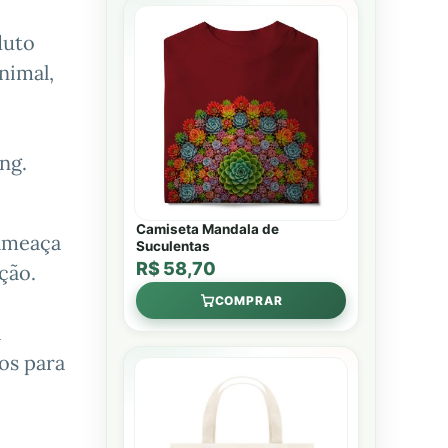
duto
nimal,
ng.
Camiseta Mandala de
 ameaça
Suculentas
R$ 58,70
ção.
COMPRAR
á
os para