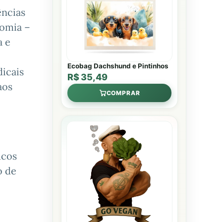
ências
nomia –
a e
Ecobag Dachshund e Pintinhos
dicais
R$ 35,49
aos
COMPRAR
ucos
o de