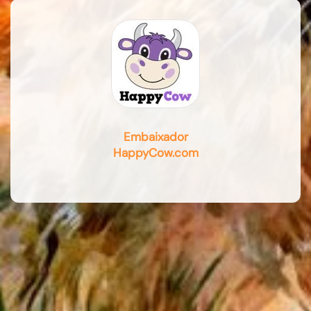
Embaixador
HappyCow.com