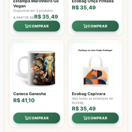
Estampa Marinheiro Go
Ecobag Onça Pintada
Vegan
R$ 35,49
Disponível em 3 produtos
R$ 35,49
A PARTIR DE
COMPRAR
COMPRAR
Caneca Ganesha
Ecobag Capivara
Veja todas as estampas de
R$ 41,10
ecobag
R$ 35,49
COMPRAR
COMPRAR