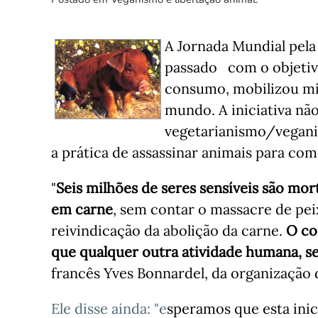
A
Jornada Mundial pela 
passado com o objetiv
consumo, mobilizou mil
mundo. A iniciativa n
ã
vegetarianismo/vegani
a prática de assassinar animais para com
"
Seis milhões de seres sensíveis são m
em carne
, sem contar o massacre de pe
reivindicação da abolição da carne.
O co
que qualquer outra atividade humana, se
francês Yves Bonnardel, da organização 
Ele disse ainda: "e
speramos que esta inic