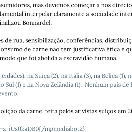
consumidores, mas devemos começar a nos direci
amental interpelar claramente a sociedade inte
inalizou Bonnardel.
s de rua, sensibilização, conferências, distribui
consumo de carne não tem justificativa ética e q
 modo que foi abolida a escravidão humana.
dades), na Suíça (2), na Itália (3), na Bélica (1), n
 do Sul (1) e na Nova Zelândia (1). Nenhum país de 
evento.
olição da carne, feita pelos ativistas suíços em 2
d=z-iUs0kaDB0{/mgmediabot2}