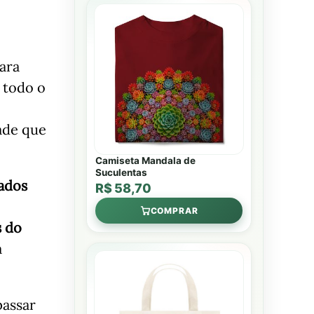
ara
 todo o
ade que
Camiseta Mandala de
Suculentas
mados
R$ 58,70
COMPRAR
s do
a
passar