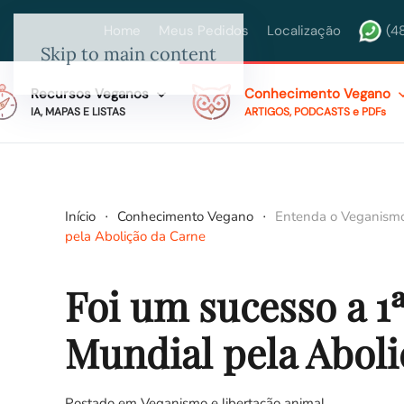
Home
Meus Pedidos
Localização
(4
Skip to main content
Recursos Veganos
Conhecimento Vegano
IA, MAPAS E LISTAS
ARTIGOS, PODCASTS e PDFs
Início
Conhecimento Vegano
Entenda o Veganism
pela Abolição da Carne
Foi um sucesso a 1
Mundial pela Aboli
Postado em
Veganismo e libertação animal
.