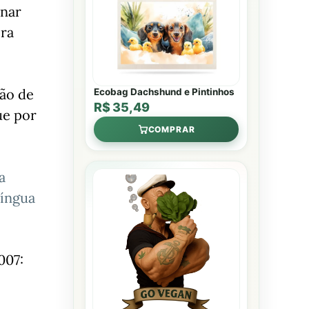
onar
ira
ção de
Ecobag Dachshund e Pintinhos
R$ 35,49
ue por
COMPRAR
a
língua
007: