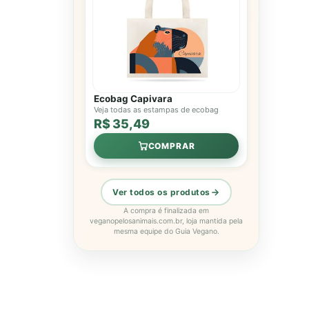
Ecobag Capivara
Veja todas as estampas de ecobag
R$ 35,49
COMPRAR
Ver todos os produtos
A compra é finalizada em
veganopelosanimais.com.br, loja mantida pela
mesma equipe do Guia Vegano.