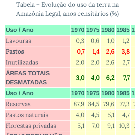
Tabela – Evolução do uso da terra na
Amazônia Legal, anos censitários (%)
Uso / Ano
1970
1975
1980
1985
1
Lavouras
0,3
0,6
1,0
1,2
Pastos
0,7
1,4
2,6
3,8
Inutilizadas
2,0
2,0
2,6
2,7
ÁREAS TOTAIS
3,0
4,0
6,2
7,7
DESMATADAS
Uso / Ano
1970
1975
1980
1985
1
Reservas
87,9
84,5
79,6
77,3
Pastos naturais
4,0
4,5
5,1
4,7
Florestas privadas
5,1
7,0
9,1
10,3