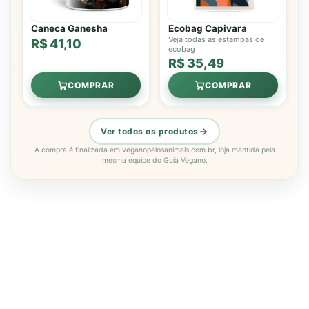
Caneca Ganesha
Ecobag Capivara
Veja todas as estampas de
R$ 41,10
ecobag
R$ 35,49
COMPRAR
COMPRAR
Ver todos os produtos
A compra é finalizada em veganopelosanimais.com.br, loja mantida pela
mesma equipe do Guia Vegano.