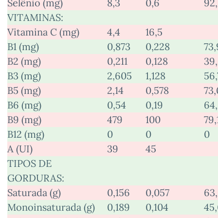
Selênio (mg)
8,3
0,6
92
VITAMINAS:
Vitamina C (mg)
4,4
16,5
B1 (mg)
0,873
0,228
73,
B2 (mg)
0,211
0,128
39
B3 (mg)
2,605
1,128
56,
B5 (mg)
2,14
0,578
73,
B6 (mg)
0,54
0,19
64
B9 (mg)
479
100
79,
B12 (mg)
0
0
0
A (UI)
39
45
TIPOS DE
GORDURAS:
Saturada (g)
0,156
0,057
63
Monoinsaturada (g)
0,189
0,104
45