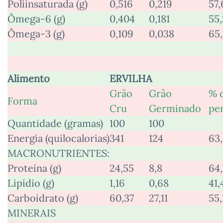
Poliinsaturada (g)
0,516
0,219
57,
Ômega-6 (g)
0,404
0,181
55,
Ômega-3 (g)
0,109
0,038
65,
Alimento
ERVILHA
Grão
Grão
% 
Forma
Cru
Germinado
pe
Quantidade (gramas)
100
100
Energia (quilocalorias)
341
124
63
MACRONUTRIENTES:
Proteína (g)
24,55
8,8
64
Lipídio (g)
1,16
0,68
41,
Carboidrato (g)
60,37
27,11
55,
MINERAIS