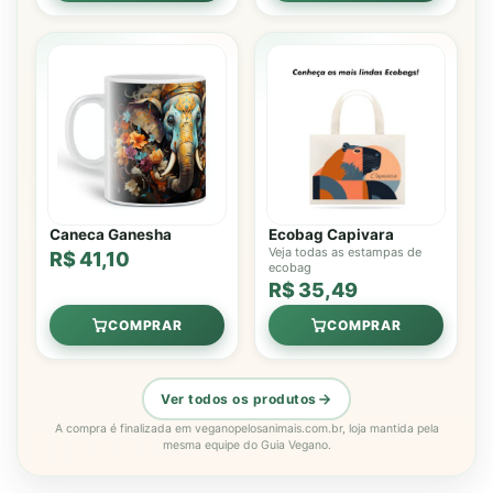
Caneca Ganesha
Ecobag Capivara
Veja todas as estampas de
R$ 41,10
ecobag
R$ 35,49
COMPRAR
COMPRAR
Ver todos os produtos
A compra é finalizada em veganopelosanimais.com.br, loja mantida pela
mesma equipe do Guia Vegano.