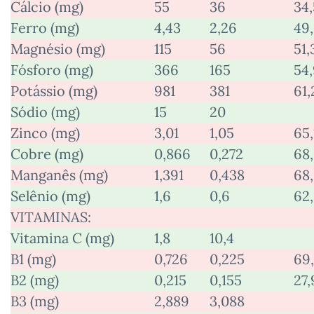
Cálcio (mg)
55
36
34,
Ferro (mg)
4,43
2,26
49
Magnésio (mg)
115
56
51,
Fósforo (mg)
366
165
54
Potássio (mg)
981
381
61,
Sódio (mg)
15
20
Zinco (mg)
3,01
1,05
65,
Cobre (mg)
0,866
0,272
68
Manganês (mg)
1,391
0,438
68
Selênio (mg)
1,6
0,6
62
VITAMINAS:
Vitamina C (mg)
1,8
10,4
B1 (mg)
0,726
0,225
69
B2 (mg)
0,215
0,155
27,
B3 (mg)
2,889
3,088