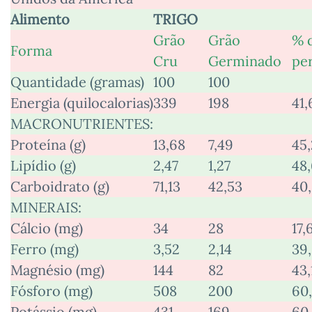
Alimento
TRIGO
Grão
Grão
% 
Forma
Cru
Germinado
pe
Quantidade (gramas)
100
100
Energia (quilocalorias)
339
198
41,
MACRONUTRIENTES:
Proteína (g)
13,68
7,49
45,
Lipídio (g)
2,47
1,27
48
Carboidrato (g)
71,13
42,53
40
MINERAIS:
Cálcio (mg)
34
28
17,
Ferro (mg)
3,52
2,14
39
Magnésio (mg)
144
82
43,
Fósforo (mg)
508
200
60
Potássio (mg)
431
169
60