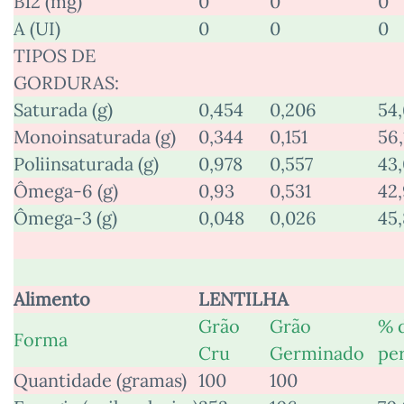
B12 (mg)
0
0
0
A (UI)
0
0
0
TIPOS DE
GORDURAS:
Saturada (g)
0,454
0,206
54
Monoinsaturada (g)
0,344
0,151
56,
Poliinsaturada (g)
0,978
0,557
43
Ômega-6 (g)
0,93
0,531
42
Ômega-3 (g)
0,048
0,026
45,
Alimento
LENTILHA
Grão
Grão
% 
Forma
Cru
Germinado
pe
Quantidade (gramas)
100
100