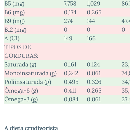
B5 (mg)
7,758
1,029
86,
B6 (mg)
0,174
0,265
B9 (mg)
274
144
47,
B12 (mg)
0
0
0
A (UI)
149
166
TIPOS DE
GORDURAS:
Saturada (g)
0,161
0,124
23
Monoinsaturada (g)
0,242
0,061
74,
Poliinsaturada (g)
0,495
0,326
34,
Ômega-6 (g)
0,411
0,265
35,
Ômega-3 (g)
0,084
0,061
27,
A dieta crudivorista