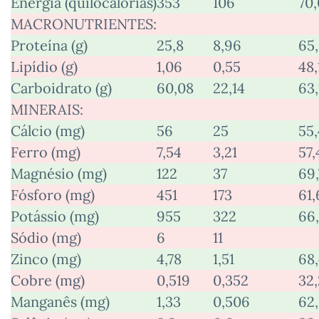
Energia (quilocalorias)
353
106
70,
MACRONUTRIENTES:
Proteína (g)
25,8
8,96
65
Lipídio (g)
1,06
0,55
48,
Carboidrato (g)
60,08
22,14
63,
MINERAIS:
Cálcio (mg)
56
25
55,
Ferro (mg)
7,54
3,21
57,
Magnésio (mg)
122
37
69,
Fósforo (mg)
451
173
61,
Potássio (mg)
955
322
66
Sódio (mg)
6
11
Zinco (mg)
4,78
1,51
68
Cobre (mg)
0,519
0,352
32,
Manganês (mg)
1,33
0,506
62