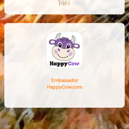
Embaixador
HappyCow.com