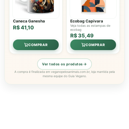
Caneca Ganesha
Ecobag Capivara
Veja todas as estampas de
R$ 41,10
ecobag
R$ 35,49
COMPRAR
COMPRAR
Ver todos os produtos
A compra é finalizada em veganopelosanimais.com.br, loja mantida pela
mesma equipe do Guia Vegano.