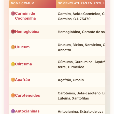
NOME COMUM
NOMENCLATURAS EM RÓTULOS
Carmim de
Carmim, Ácido Carmínico, Cochon
Cochonilha
Carmins, C.I. 75470
Hemoglobina
Hemoglobina, Corante de sangue
Urucum, Bixina, Norbixina, Colora
Urucum
Annatto
Cúrcuma, Curcumina, Açafrão-da
Cúrcuma
terra, Turmérico
Açafrão
Açafrão, Crocin
Carotenos, Beta-caroteno, Licope
Carotenoides
Luteína, Xantofilas
Antocianinas
Antocianina, Extrato de uva