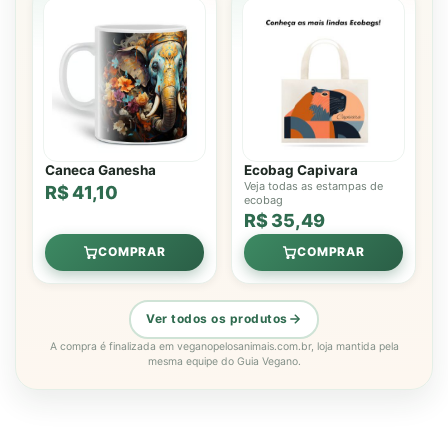
Caneca Ganesha
Ecobag Capivara
Veja todas as estampas de
R$ 41,10
ecobag
R$ 35,49
COMPRAR
COMPRAR
Ver todos os produtos
A compra é finalizada em veganopelosanimais.com.br, loja mantida pela
mesma equipe do Guia Vegano.