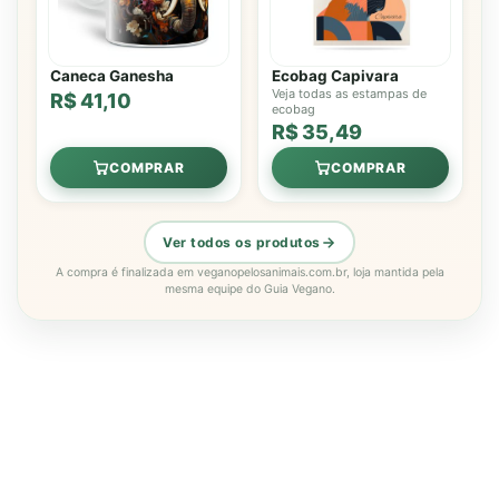
Caneca Ganesha
Ecobag Capivara
Veja todas as estampas de
R$ 41,10
ecobag
R$ 35,49
COMPRAR
COMPRAR
Ver todos os produtos
A compra é finalizada em veganopelosanimais.com.br, loja mantida pela
mesma equipe do Guia Vegano.