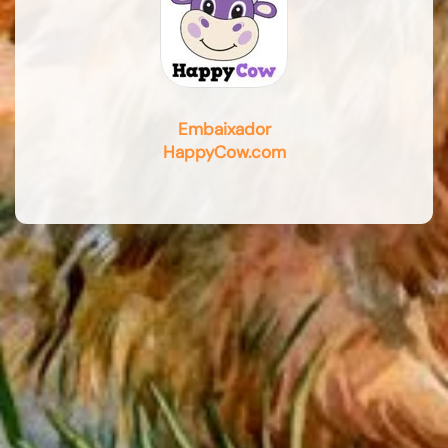
Embaixador
HappyCow.com