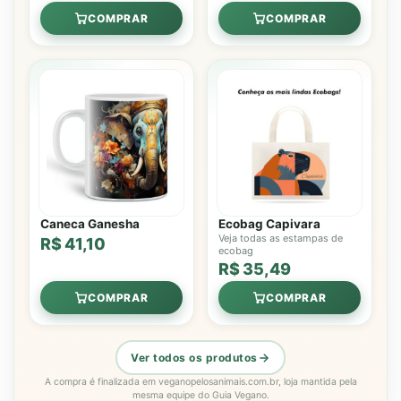
COMPRAR
COMPRAR
Caneca Ganesha
Ecobag Capivara
Veja todas as estampas de
R$ 41,10
ecobag
R$ 35,49
COMPRAR
COMPRAR
Ver todos os produtos
A compra é finalizada em veganopelosanimais.com.br, loja mantida pela
mesma equipe do Guia Vegano.