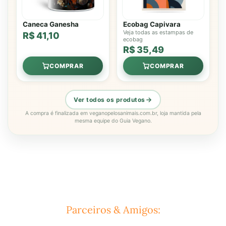
Caneca Ganesha
Ecobag Capivara
Veja todas as estampas de
R$ 41,10
ecobag
R$ 35,49
COMPRAR
COMPRAR
Ver todos os produtos
A compra é finalizada em veganopelosanimais.com.br, loja mantida pela
mesma equipe do Guia Vegano.
Parceiros & Amigos: